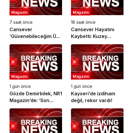
Magazin
Magazin
7 saat önce
18 saat önce
Cansever
Cansever Hayatını
‘Güvenebileceğim Üç
Kaybetti: Kuzey
İnsandan Biri’ Demişti:
Makedonya’da
Mahmut Görgen’den
Toprağa Verilecek
Cansever’e Duygusal
Veda
Magazin
Magazin
1 gün önce
1 gün önce
Gözde Demirbilek, NR1
Kayseri’de izdiham
Magazin’de: ‘Son
değil, rekor vardı!
assolist olarak var
olacağım!’