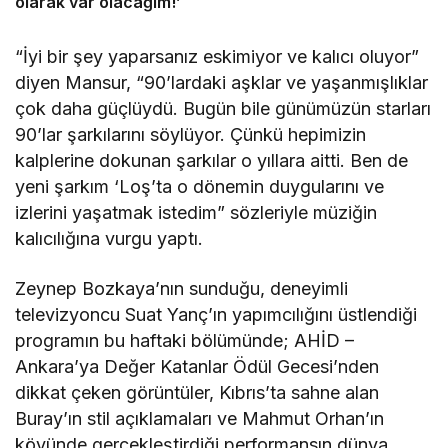
olarak var olacağım!’
“İyi bir şey yaparsanız eskimiyor ve kalıcı oluyor”
diyen Mansur, “90’lardaki aşklar ve yaşanmışlıklar
çok daha güçlüydü. Bugün bile günümüzün starları
90’lar şarkılarını söylüyor. Çünkü hepimizin
kalplerine dokunan şarkılar o yıllara aitti. Ben de
yeni şarkım ‘Loş’ta o dönemin duygularını ve
izlerini yaşatmak istedim” sözleriyle müziğin
kalıcılığına vurgu yaptı.
Zeynep Bozkaya’nın sunduğu, deneyimli
televizyoncu Suat Yanç’ın yapımcılığını üstlendiği
programın bu haftaki bölümünde; AHİD –
Ankara’ya Değer Katanlar Ödül Gecesi’nden
dikkat çeken görüntüler, Kıbrıs’ta sahne alan
Buray’ın stil açıklamaları ve Mahmut Orhan’ın
köyünde gerçekleştirdiği performansın dünya