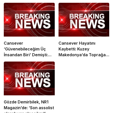
Cansever
Cansever Hayatını
‘Güvenebileceğim Üç
Kaybetti: Kuzey
İnsandan Biri’ Demişti:
Makedonya’da Toprağa
Mahmut Görgen’den
Verilecek
Cansever’e Duygusal
Veda
Gözde Demirbilek, NR1
Magazin’de: ‘Son assolist