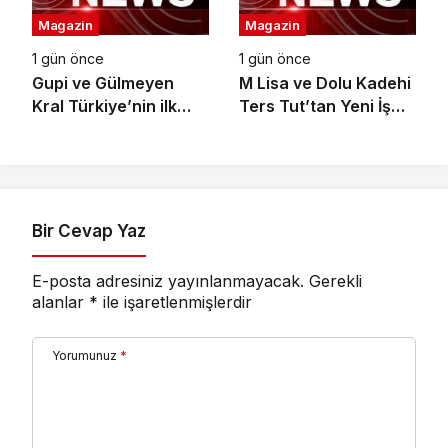
Magazin
Magazin
1 gün önce
1 gün önce
Gupi ve Gülmeyen
M Lisa ve Dolu Kadehi
Kral Türkiye’nin ilk
Ters Tut’tan Yeni İş
IMAX® animasyon
Birliği: Vişne
filmi oluyor
Bir Cevap Yaz
E-posta adresiniz yayınlanmayacak.
Gerekli
alanlar
*
ile işaretlenmişlerdir
Yorumunuz
*