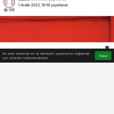
1 Aralık 2023, 19:18
yayınlandı
128
0
Bu web sitesinde en iyi deneyimi yaşamanızı sağlamak
Anasayfa
Akış
Hesabım
Bildirimler
Kabul
için çerezler kullanılmaktadır.