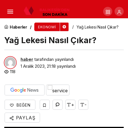
Beyaz ve Kahverengi Yumurta Arasındaki Fark
Nedir?
Haberler
Yağ Lekesi Nasıl Çıkar?
EKONOMI
Yağ Lekesi Nasıl Çıkar?
haber
tarafından yayınlandı
1 Aralık 2023, 21:18
yayınlandı
118
+
-
BEĞEN
PAYLAŞ