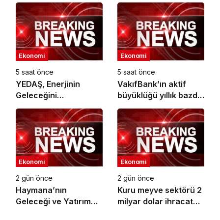
İş Birliği
Ekonomi
Ekonomi
5 saat önce
5 saat önce
YEDAŞ, Enerjinin
VakıfBank’ın aktif
Geleceğini
büyüklüğü yıllık bazda
Şekillendirecek Genç
yüzde 28 artışla 5,8
Yetenekleri Arıyor
trilyon TL’yi aştı
Ekonomi
Ekonomi
2 gün önce
2 gün önce
Haymana’nın
Kuru meyve sektörü 2
Geleceği ve Yatırım
milyar dolar ihracat
Potansiyeli Masaya
hedefi için