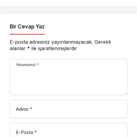
Yatırıldı
Ankara’dan destek
istedi
Bir Cevap Yaz
E-posta adresiniz yayınlanmayacak.
Gerekli
alanlar
*
ile işaretlenmişlerdir
Yorumunuz
*
Adınız
*
E-Posta
*