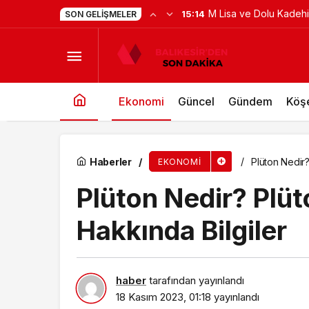
M Lisa ve Dolu Kadehi T
15:14
SON GELIŞMELER
Plüton Nedir? Plüton’un Özellikleri ve Hakkında
Ekonomi
Güncel
Gündem
Köşe
Haberler
Plüton Nedir?
EKONOMI
Plüton Nedir? Plüto
Hakkında Bilgiler
haber
tarafından yayınlandı
18 Kasım 2023, 01:18
yayınlandı