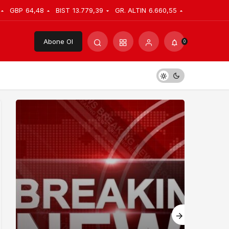
GBP
64,48
BIST
13.779,39
GR. ALTIN
6.660,55
Abone Ol
0