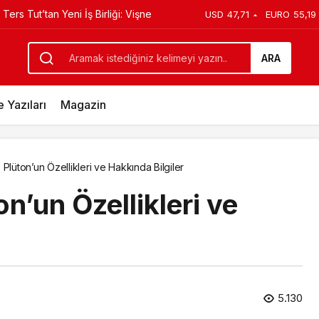
ers Tut’tan Yeni İş Birliği: Vişne
USD
47,71
EURO
55,19
 Bilgiler
ARA
 Yazıları
Magazin
 Plüton’un Özellikleri ve Hakkında Bilgiler
n’un Özellikleri ve
5.130