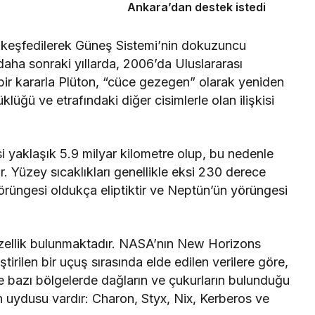
Ankara’dan destek istedi
da keşfedilerek Güneş Sistemi’nin dokuzuncu
aha sonraki yıllarda, 2006’da Uluslararası
 bir kararla Plüton, “cüce gezegen” olarak yeniden
üklüğü ve etrafındaki diğer cisimlerle olan ilişkisi
 yaklaşık 5.9 milyar kilometre olup, bu nedenle
 Yüzey sıcaklıkları genellikle eksi 230 derece
yörüngesi oldukça eliptiktir ve Neptün’ün yörüngesi
 özellik bulunmaktadır. NASA’nın New Horizons
irilen bir uçuş sırasında elde edilen verilere göre,
ve bazı bölgelerde dağların ve çukurların bulunduğu
en uydusu vardır: Charon, Styx, Nix, Kerberos ve