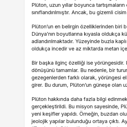
Plüton, uzun yıllar boyunca tartışmalar
sınıflandırılmıştır. Ancak, bu gizemli cisim 
Plüton’un en belirgin özelliklerinden biri
Dünya’nın boyutlarına kıyasla oldukça k
adlandırılmaktadır. Yüzeyinde buzla kaplı
oldukça incedir ve az miktarda metan içer
Bir başka ilginç özelliği ise yörüngesidi
dönüşünü tamamlar. Bu nedenle, bir turun
gezegenlerden farklı olarak, yörüngesi el
girer. Bu durum, Plüton’un güneşe olan uz
Plüton hakkında daha fazla bilgi edinme
gerçekleştirildi. Bu misyon sayesinde, Plü
yeni keşifler yapıldı. Örneğin, buzdan ol
jeolojik yapılar bulunduğu ortaya çıktı. A