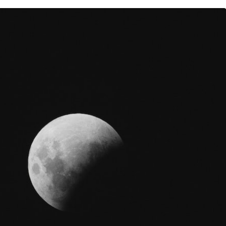
Gündem
Kaçak Bina Yıkımında
Hayat Kurtaran Müdahale