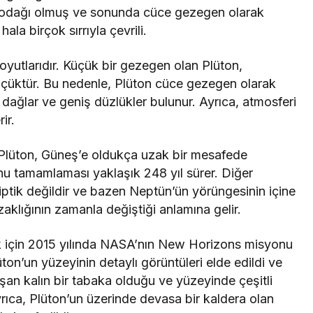
ın odağı olmuş ve sonunda cüce gezegen olarak
hala birçok sırrıyla çevrili.
 boyutlarıdır. Küçük bir gezegen olan Plüton,
üçüktür. Bu nedenle, Plüton cüce gezegen olarak
 dağlar ve geniş düzlükler bulunur. Ayrıca, atmosferi
ir.
r. Plüton, Güneş’e oldukça uzak bir mesafede
u tamamlaması yaklaşık 248 yıl sürer. Diğer
iptik değildir ve bazen Neptün’ün yörüngesinin içine
aklığının zamanla değiştiği anlamına gelir.
k için 2015 yılında NASA’nın New Horizons misyonu
ton’un yüzeyinin detaylı görüntüleri elde edildi ve
uşan kalın bir tabaka olduğu ve yüzeyinde çeşitli
yrıca, Plüton’un üzerinde devasa bir kaldera olan