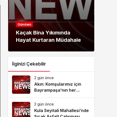
Gündem
Günd
Nilüfer’de kaldırımlar
Baş
temizlendi
Esna
İlginizi Çekebilir
2 gün önce
Akın: Komşularımız için
Bayrampaşa’nın her
köşesine dokunuyoruz
2 gün önce
Kula Seyitali Mahallesi’nde
Sıcak Asfalt Çalışması