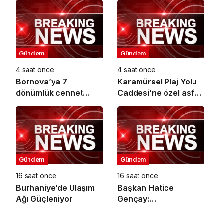
Kavuşturuldu
Gündem
Gündem
4 saat önce
4 saat önce
Bornova’ya 7
Karamürsel Plaj Yolu
dönümlük cennet
Caddesi’ne özel asfalt
bahçesi
dokunuşu
Gündem
Gündem
16 saat önce
16 saat önce
Burhaniye’de Ulaşım
Başkan Hatice
Ağı Güçleniyor
Gençay:
“Kadınlarımızın Üretim