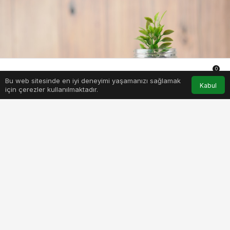
0
Bu web sitesinde en iyi deneyimi yaşamanızı sağlamak
Anasayfa
Akış
Hesabım
Bildirimler
Kabul
için çerezler kullanılmaktadır.
PAYLAŞ
BEĞEN