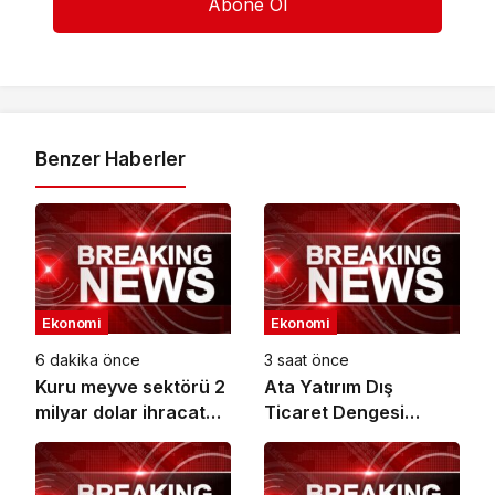
Benzer Haberler
Ekonomi
Ekonomi
6 dakika önce
3 saat önce
Kuru meyve sektörü 2
Ata Yatırım Dış
milyar dolar ihracat
Ticaret Dengesi
hedefi için
Analiz Raporunu
Ankara’dan destek
Yayımladı
istedi