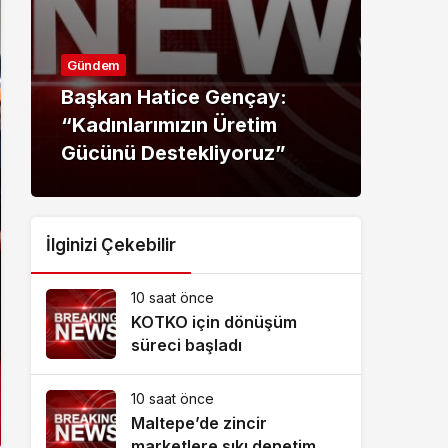
Gündem
Günd
Başkan Hatice Gençay:
Baş
“Kadınlarımızın Üretim
“Did
Gücünü Destekliyoruz”
Gec
İlginizi Çekebilir
10 saat önce
KOTKO için dönüşüm
süreci başladı
10 saat önce
Maltepe’de zincir
marketlere sıkı denetim