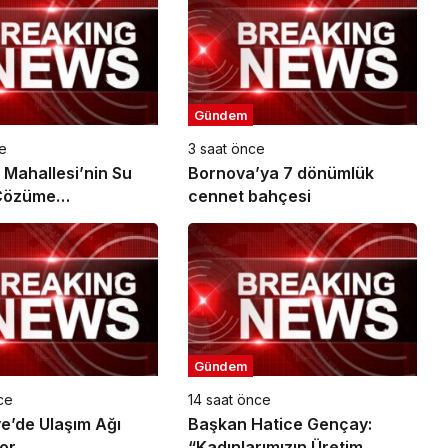
Gündem
e
3 saat önce
Mahallesi’nin Su
Bornova’ya 7 dönümlük
Çözüme
cennet bahçesi
ruldu
Gündem
ce
14 saat önce
e’de Ulaşım Ağı
Başkan Hatice Gençay:
or
“Kadınlarımızın Üretim