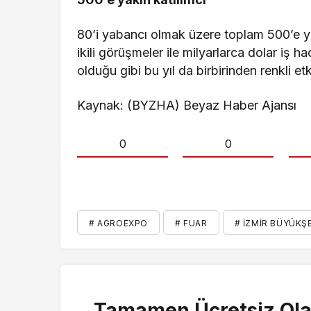
80’i yabancı olmak üzere toplam 500’e 
ikili görüşmeler ile milyarlarca dolar i
olduğu gibi bu yıl da birbirinden renkli et
Kaynak: (BYZHA) Beyaz Haber Ajansı
0
0
# AGROEXPO
# FUAR
# İZMIR BÜYÜKŞ
Tamamen Ücretsiz Ola