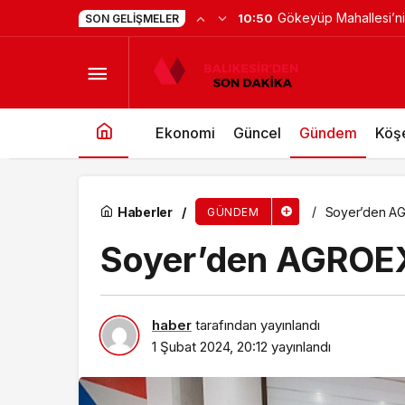
Bornova’ya 7 dönüml
10:39
SON GELIŞMELER
Didim Belediyesi, kent genelinde yol yapım ça
Ekonomi
Güncel
Gündem
Köşe
Haberler
Soyer’den AG
GÜNDEM
Soyer’den AGROEX
haber
tarafından yayınlandı
1 Şubat 2024, 20:12
yayınlandı