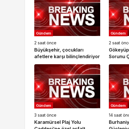
Gündem
Gündem
2 saat önce
2 saat önc
Büyükşehir, çocukları
Gökeyüp 
afetlere karşı bilinçlendiriyor
Sorunu 
Kavuştu
Gündem
Gündem
3 saat önce
14 saat ön
Karamürsel Plaj Yolu
Burhaniy
Caddesi’ne özel asfalt
Güçleniy