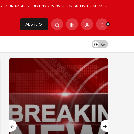
GBP
64,48
BIST
13.779,39
GR. ALTIN
6.660,55
Abone Ol
0