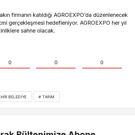
yakın firmanın katıldığı AGROEXPO’da düzenlenecek
ş hacmi gerçekleşmesi hedefleniyor. AGROEXPO her yıl
kinliklere sahne olacak.
0
0
0
EHIR BELEDIYE
# TARIM
rak Bültenimize Abone