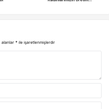
Gücünü Destekliyoruz”
i alanlar
*
ile işaretlenmişlerdir