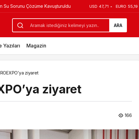
ük cennet bahçesi
USD
47,71
EURO
55,19
lışmalarına tüm hızıyla devam ediyor.
ARA
 Yazıları
Magazin
ROEXPO’ya ziyaret
PO’ya ziyaret
166