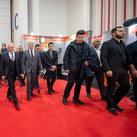
Gündem
prağa
Burhaniye’de Ulaşım Ağı
Güçleniyor