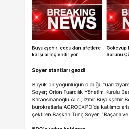
Büyükşehir, çocukları afetlere
Gökeyüp M
karşı bilinçlendiriyor
Sorunu Ç
Soyer stantları gezdi
Büyük bir yoğunluğun olduğu fuarı ziyar
Soyer; Orion Fuarcılık Yönetim Kurulu B
Karaosmanoğlu Alıcı, İzmir Büyükşehir Be
bürokratlarla AGROEXPO’da katılımcılarla
çektiren Başkan Tunç Soyer, “Başarılı ve b
500’e yakın katılımcı