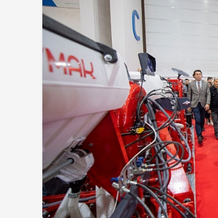
Magazin
Cansever Hayatını
Kaybetti: Kuzey
Makedonya’da To
Verilecek