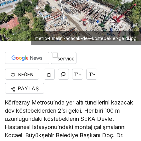
metro-tunelini-acacak-dev-kostebekler-geldi.jpg
+
-
BEĞEN
PAYLAŞ
Körfezray Metrosu’nda yer altı tünellerini kazacak
dev köstebeklerden 2’si geldi. Her biri 100 m
uzunluğundaki köstebeklerin SEKA Devlet
Hastanesi İstasyonu’ndaki montaj çalışmalarını
Kocaeli Büyükşehir Belediye Başkanı Doç. Dr.