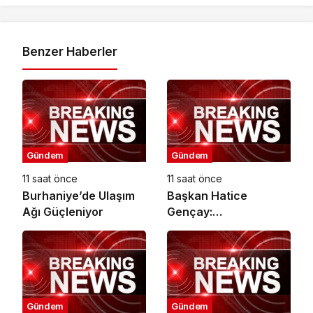
Benzer Haberler
Gündem
Gündem
11 saat önce
11 saat önce
Burhaniye’de Ulaşım
Başkan Hatice
Ağı Güçleniyor
Gençay:
“Kadınlarımızın Üretim
Gücünü
Destekliyoruz”
Gündem
Gündem