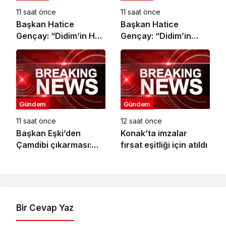
11 saat önce
11 saat önce
Başkan Hatice
Başkan Hatice
Gençay: “Didim’in Her
Gençay: “Didim’in
Noktasında Gece
Minik Ev Sahiplerine
Gündüz Sahadayız”
Sahip Çıkmaya Devam
Edeceğiz”
Gündem
Gündem
11 saat önce
12 saat önce
Başkan Eşki’den
Konak’ta imzalar
Çamdibi çıkarması:
fırsat eşitliği için atıldı
“Halkımızın içinde,
Bornova’nın
hizmetindeyiz”
Bir Cevap Yaz