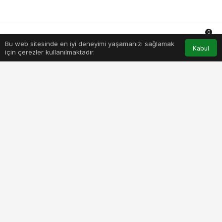
0
Bu web sitesinde en iyi deneyimi yaşamanızı sağlamak
Anasayfa
Akış
Hesabım
Bildirimler
Kabul
için çerezler kullanılmaktadır.
zabita-mudurleri-inegol-belediyesi-ev-sahipliginde-toplandi.jpg
PAYLAŞ
BEĞEN
Bursa’nın 17 ilçesinin Zabıta Müdürleri, İnegöl
Belediyesi ev sahipliğinde bir araya geldi. Her 2
ayda bir farklı bir ilçe belediyesi ev sahipliğinde
gerçekleştirilen toplantıda orman yangınları
gündemi oluşturdu.