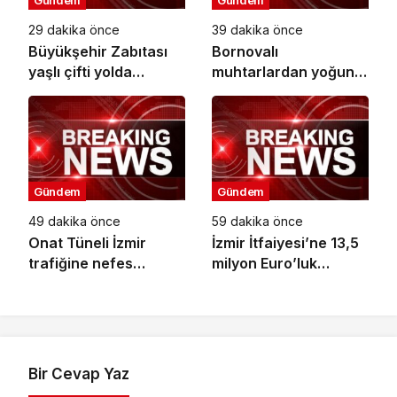
Gündem
Gündem
29 dakika önce
39 dakika önce
Büyükşehir Zabıtası
Bornovalı
yaşlı çifti yolda
muhtarlardan yoğun
bırakmadı
mesaiye ‘Makarna’
molası
Gündem
Gündem
49 dakika önce
59 dakika önce
Onat Tüneli İzmir
İzmir İtfaiyesi’ne 13,5
trafiğine nefes
milyon Euro’luk
aldıracak
teknoloji yatırımı
Bir Cevap Yaz