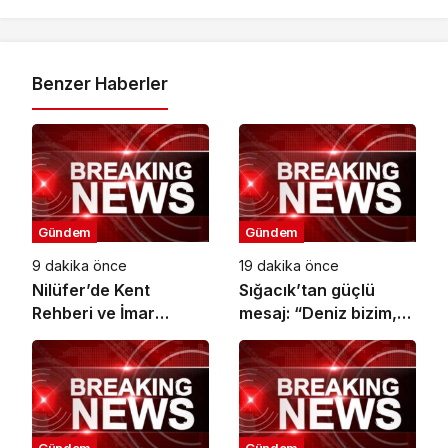
Benzer Haberler
Gündem
Gündem
9 dakika önce
19 dakika önce
Nilüfer’de Kent
Sığacık’tan güçlü
Rehberi ve İmar
mesaj: “Deniz bizim,
Durumu Sorgulama
Sığacık hepimizin”
yenilendi