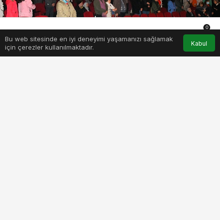
0
Bu web sitesinde en iyi deneyimi yaşamanızı sağlamak
Anasayfa
Akış
Hesabım
Bildirimler
Kabul
için çerezler kullanılmaktadır.
PAYLAŞ
BEĞEN
Torbalı Belediyesi, 24 Ocak 1993’te bir suikast
sonucu hayatını kaybeden Araştırmacı
Gazeteci Uğur Mumcu’nun ölüm yıl dönümü
nedeniyle ilçede bir gösteriye imza attı
Torbalı Belediyesi, Uğur Mumcu’yu tiyatroyla
andı