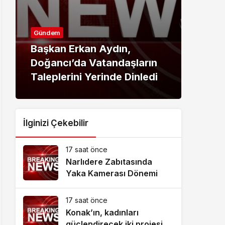
Gündem
Günd
Başkan Erkan Aydın,
Kand
Doğancı’da Vatandaşların
Fınd
Taleplerini Yerinde Dinledi
Üret
İlginizi Çekebilir
17 saat önce
Narlıdere Zabıtasında
Yaka Kamerası Dönemi
17 saat önce
Konak’ın, kadınları
güçlendirecek iki projesine