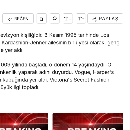
+
-
PAYLAŞ
BEĞEN
Gündem
inden
evizyon kişiliğidir. 3 Kasım 1995 tarihinde Los
’na veda
Nilüfer Belediyesi’nden
n Kardashian-Jenner ailesinin bir üyesi olarak, genç
kırtasiye desteği
 yer aldı.
 2009 yılında başladı, o dönem 14 yaşındaydı. O
nkenlik yaparak adını duyurdu. Vogue, Harper's
nin kapağında yer aldı. Victoria's Secret Fashion
üyük ilgi topladı.