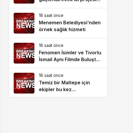
uluslararası hibe
18 saat önce
Menemen Belediyesi’nden
örnek sağlık hizmeti
18 saat önce
Fenomen İsimler ve Tivorlu
İsmail Aynı Filmde Buluştu!
‘Kozalak Devri’ 7
Ağustos’ta Vizyonda
18 saat önce
Temiz bir Maltepe için
ekipler bu kez
Altayçeşme’de sahada