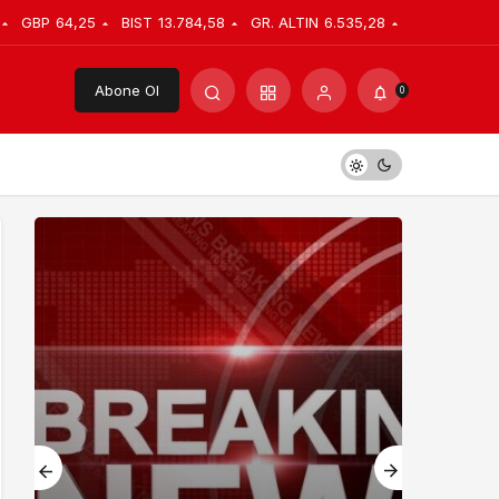
GBP
64,25
BIST
13.784,58
GR. ALTIN
6.535,28
Abone Ol
0