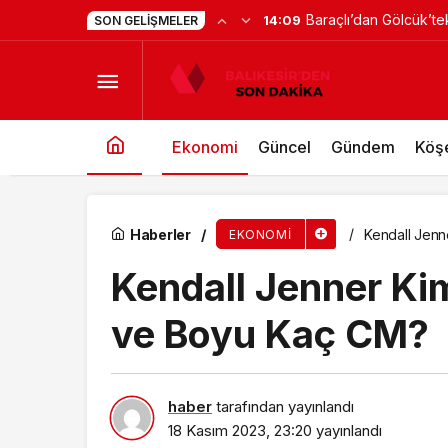
Süreç emin adımlarla i
13:59
SON GELIŞMELER
Kendall Jenner Kimdir? Hayatı, Gençliği ve B
Ekonomi
Güncel
Gündem
Köşe
Haberler
Kendall Jenn
EKONOMI
Kendall Jenner Kim
ve Boyu Kaç CM?
haber
tarafından yayınlandı
18 Kasım 2023, 23:20
yayınlandı