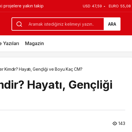
lerliyor
USD
47,59
EURO
55,08
oyu Kaç CM?
ARA
 Yazıları
Magazin
er Kimdir? Hayatı, Gençliği ve Boyu Kaç CM?
dir? Hayatı, Gençliği
143