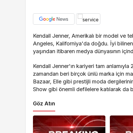
Gündem
Belediye personel
Kendall Jenner, Amerikalı bir model ve tel
Başkan Topaloğlu
Angeles, Kaliforniya'da doğdu. İyi biline
ziyareti
yaşından itibaren medya dünyasının içinde
Kendall Jenner'ın kariyeri tam anlamıyla
zamandan beri birçok ünlü marka için ma
Bazaar, Elle gibi prestijli moda dergileri
Show gibi önemli defilelere katılarak da b
Göz Atın