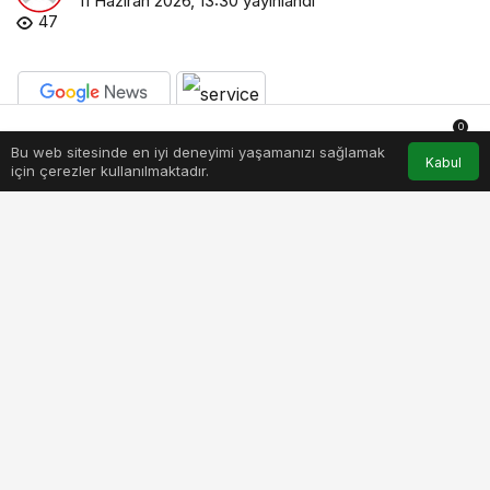
11 Haziran 2026, 13:30
yayınlandı
47
0
PAYLAŞ
BEĞEN
Bu web sitesinde en iyi deneyimi yaşamanızı sağlamak
Anasayfa
Akış
Hesabım
Bildirimler
Kabul
için çerezler kullanılmaktadır.
Ödeme teknolojileri alanında dünyanın önde gelen
kuruluşlarından Mastercard, Türkiye
operasyonlarında üst düzey yönetim kadrosunu
güçlendirmeye devam ediyor. Özgün Yanaz,
Mayıs 2026 itibarıyla Mastercard Danışmanlık ve
Müşteri Hizmetleri ekibinde Yönetici Müşteri
Ortağı görevine getirildi.
Özgün Yanaz, yeni görevinde sahip olduğu güçlü
sektörel tecrübesiyle Mastercard’ın kilit müşteri
ilişkilerini yönetmeye ve şirketin ticari büyümesine