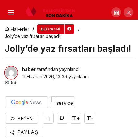
Mastercard Türkiye Danışmanlık ve Müşteri
Hizmetleri Ekibine Üst Düzey Atama
Haberler
EKONOMI
Jolly’de yaz fırsatları başladı!
Jolly’de yaz fırsatları başladı!
haber
tarafından yayınlandı
11 Haziran 2026, 13:39
yayınlandı
53
+
-
BEĞEN
PAYLAŞ