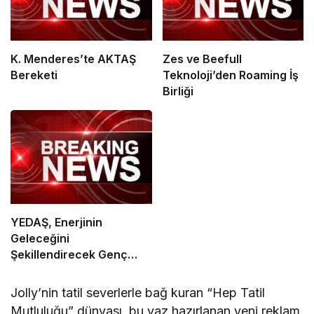
K. Menderes’te AKTAŞ
Zes ve Beefull
Bereketi
Teknoloji’den Roaming İş
Birliği
YEDAŞ, Enerjinin
Geleceğini
Şekillendirecek Genç
Yetenekleri Arıyor
Jolly’nin tatil severlerle bağ kuran “Hep Tatil
Mutluluğu” dünyası, bu yaz hazırlanan yeni reklam