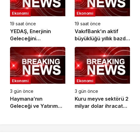
Ekonomi
Ekonomi
19 saat önce
19 saat önce
YEDAŞ, Enerjinin
VakıfBank’ın aktif
Geleceğini
büyüklüğü yıllık bazda
Şekillendirecek Genç
yüzde 28 artışla 5,8
Yetenekleri Arıyor
trilyon TL’yi aştı
Ekonomi
Ekonomi
3 gün önce
3 gün önce
Haymana’nın
Kuru meyve sektörü 2
Geleceği ve Yatırım
milyar dolar ihracat
Potansiyeli Masaya
hedefi için
Yatırıldı
Ankara’dan destek
istedi