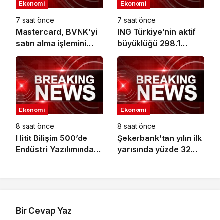
Ekonomi
Ekonomi
7 saat önce
7 saat önce
Mastercard, BVNK’yi
ING Türkiye’nin aktif
satın alma işlemini
büyüklüğü 298.1
tamamladı
milyar TL’ye ulaştı
Ekonomi
Ekonomi
8 saat önce
8 saat önce
Hitit Bilişim 500’de
Şekerbank’tan yılın ilk
Endüstri Yazılımında
yarısında yüzde 32
Birinci Sırada
büyüme
Bir Cevap Yaz