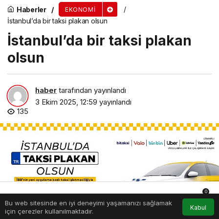
Haberler
EKONOMI
İstanbul’da bir taksi plakan olsun
İstanbul’da bir taksi plakan
olsun
haber
tarafından yayınlandı
3 Ekim 2025, 12:59
yayınlandı
135
0
Bu web sitesinde en iyi deneyimi yaşamanızı sağlamak
Anasayfa
Akış
Hesabım
Bildirimler
Kabul
için çerezler kullanılmaktadır.