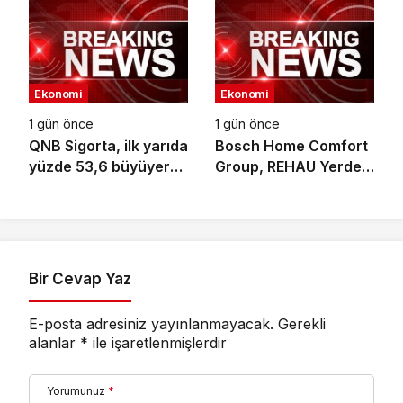
Geride Bırakıyor
bütüncül yaklaşım
Ekonomi
Ekonomi
1 gün önce
1 gün önce
QNB Sigorta, ilk yarıda
Bosch Home Comfort
yüzde 53,6 büyüyerek
Group, REHAU Yerden
10,66 milyar TL prim
Isıtma Sistemleri’nin
üretimine ulaştı
Türkiye’deki tek yetkili
distribütörü oldu
Bir Cevap Yaz
E-posta adresiniz yayınlanmayacak.
Gerekli
alanlar
*
ile işaretlenmişlerdir
Yorumunuz
*