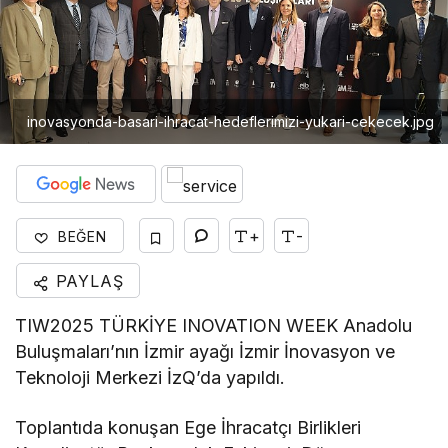
inovasyonda-basari-ihracat-hedeflerimizi-yukari-cekecek.jpg
+
-
BEĞEN
PAYLAŞ
TIW2025 TÜRKİYE INOVATION WEEK Anadolu
Buluşmaları’nın İzmir ayağı İzmir İnovasyon ve
Teknoloji Merkezi İzQ’da yapıldı.
Toplantıda konuşan Ege İhracatçı Birlikleri