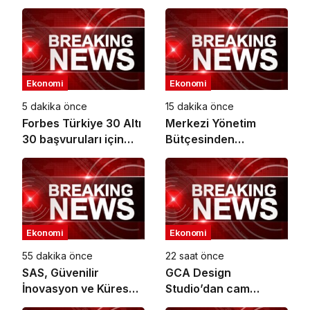
Ekonomi
Ekonomi
5 dakika önce
15 dakika önce
Forbes Türkiye 30 Altı
Merkezi Yönetim
30 başvuruları için
Bütçesinden
son dönemece girildi!
Araştırma Geliştirme
Faaliyetleri İçin
Ayrılan Ödenek ve
Harcamalar, 2026
Ekonomi
Ekonomi
55 dakika önce
22 saat önce
SAS, Güvenilir
GCA Design
İnovasyon ve Küresel
Studio’dan cam
Etkiyle Dolu 50 Yılı
ambalaj tasarımında