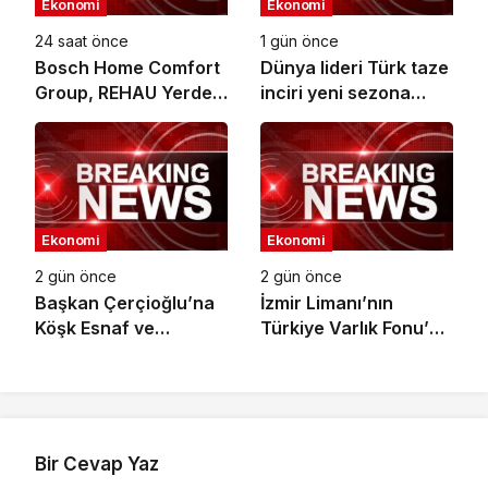
Ekonomi
Ekonomi
24 saat önce
1 gün önce
Bosch Home Comfort
Dünya lideri Türk taze
Group, REHAU Yerden
inciri yeni sezona
Isıtma Sistemleri’nin
başladı
Türkiye’deki tek yetkili
distribütörü oldu
Ekonomi
Ekonomi
2 gün önce
2 gün önce
Başkan Çerçioğlu’na
İzmir Limanı’nın
Köşk Esnaf ve
Türkiye Varlık Fonu’na
Sanatkârlar
Devri Tamamlandı
Odası’ndan Ziyaret
Bir Cevap Yaz