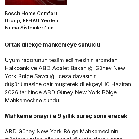
Bosch Home Comfort
Group, REHAU Yerden
Isıtma Sistemleri’nin
Türkiye’deki tek yetkili
distribütörü oldu
Ortak dilekçe mahkemeye sunuldu
Uyum raporunun teslim edilmesinin ardından
Halkbank ve ABD Adalet Bakanlığı Güney New
York Bölge Savcılığı, ceza davasının
düşürülmesine dair müşterek dilekçeyi 10 Haziran
2026
tarihinde ABD Güney New York Bölge
Mahkemesi’ne sundu.
Mahkeme onayı ile 9 yıllık süreç sona erecek
ABD Güney New York Bölge Mahkemesi’nin