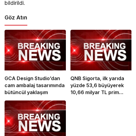
bildirildi.
Göz Atın
GCA Design Studio’dan
QNB Sigorta, ilk yarıda
cam ambalaj tasarımında
yüzde 53,6 büyüyerek
bütüncül yaklaşım
10,66 milyar TL prim
üretimine ulaştı