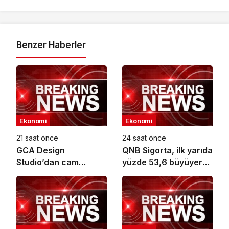
Benzer Haberler
Ekonomi
Ekonomi
21 saat önce
24 saat önce
GCA Design
QNB Sigorta, ilk yarıda
Studio’dan cam
yüzde 53,6 büyüyerek
ambalaj tasarımında
10,66 milyar TL prim
bütüncül yaklaşım
üretimine ulaştı