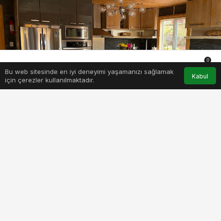
0
Bu web sitesinde en iyi deneyimi yaşamanızı sağlamak
Anasayfa
Akış
Hesabım
Bildirimler
Kabul
için çerezler kullanılmaktadır.
PAYLAŞ
BEĞEN