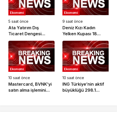
Ekonomi
Ekonomi
5 saat önce
9 saat önce
Ata Yatırım Dış
Deniz Kızı Kadın
Ticaret Dengesi
Yelken Kupası 18
Analiz Raporunu
Ekim’de
Yayımladı
Ekonomi
Ekonomi
10 saat önce
10 saat önce
Mastercard, BVNK’yi
ING Türkiye’nin aktif
satın alma işlemini
büyüklüğü 298.1
tamamladı
milyar TL’ye ulaştı