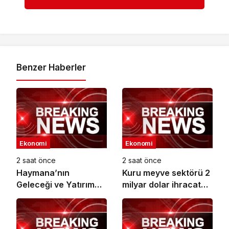
Benzer Haberler
Ekonomi
Ekonomi
2 saat önce
2 saat önce
Haymana’nın
Kuru meyve sektörü 2
Geleceği ve Yatırım
milyar dolar ihracat
Potansiyeli Masaya
hedefi için
Yatırıldı
Ankara’dan destek
istedi