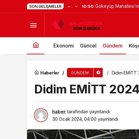
Gökeyüp Mahallesi’n
10:50
SON GELIŞMELER
AK Parti Nevşehir Belediye Başkan Adayı Sav
Ekonomi
Güncel
Gündem
Köşe
Haberler
Didim EMİTT 2
GÜNDEM
Didim EMİTT 2024 
haber
tarafından yayınlandı
30 Ocak 2024, 04:00
yayınlandı