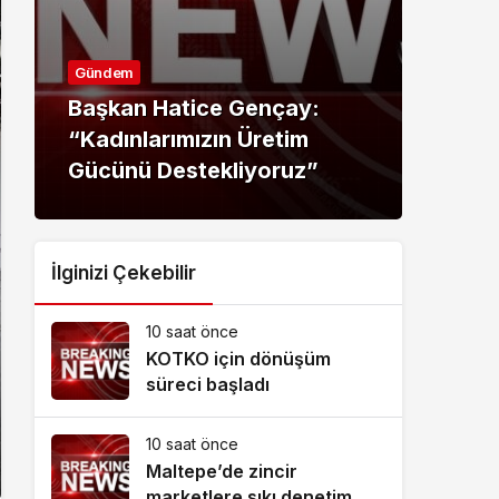
Gündem
Günd
Başkan Hatice Gençay:
Baş
“Kadınlarımızın Üretim
“Did
Gücünü Destekliyoruz”
Gec
İlginizi Çekebilir
10 saat önce
KOTKO için dönüşüm
süreci başladı
10 saat önce
Maltepe’de zincir
marketlere sıkı denetim