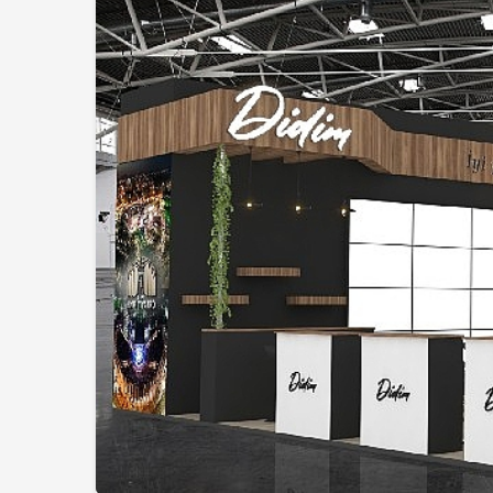
Magazin
Cansever Hayatını
Kaybetti: Kuzey
Makedonya’da To
Verilecek