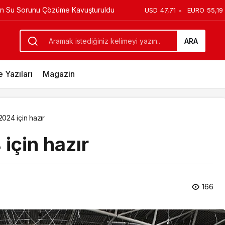
in Su Sorunu Çözüme Kavuşturuldu
USD
47,71
EURO
55,19
ran; “Daha yapacak çok işimiz var”
ARA
 Yazıları
Magazin
024 için hazır
için hazır
166