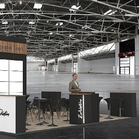
Gündem
prağa
Burhaniye’de Ulaşım Ağı
Güçleniyor