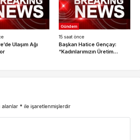
Gündem
ce
15 saat önce
e’de Ulaşım Ağı
Başkan Hatice Gençay:
or
“Kadınlarımızın Üretim
Gücünü Destekliyoruz”
i alanlar
*
ile işaretlenmişlerdir