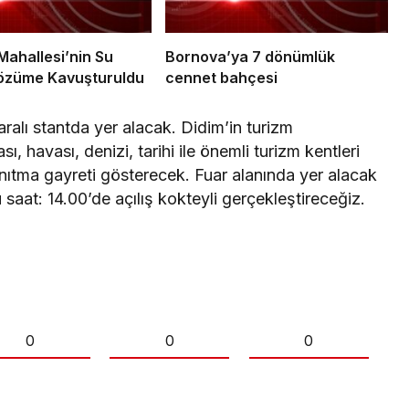
ahallesi’nin Su
Bornova’ya 7 dönümlük
özüme Kavuşturuldu
cennet bahçesi
ralı stantda yer alacak. Didim’in turizm
ı, havası, denizi, tarihi ile önemli turizm kentleri
tanıtma gayreti gösterecek. Fuar alanında yer alacak
at: 14.00’de açılış kokteyli gerçekleştireceğiz.
0
0
0