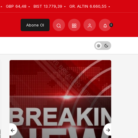
GBP
64,48
BIST
13.779,39
GR. ALTIN
6.660,55
Abone Ol
0