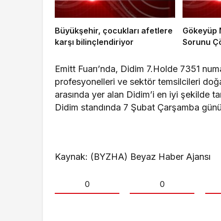
Büyükşehir, çocukları afetlere
Gökeyüp M
karşı bilinçlendiriyor
Sorunu Ç
Emitt Fuarı’nda, Didim 7.Holde 7351 numa
profesyonelleri ve sektör temsilcileri doğas
arasında yer alan Didim’i en iyi şekilde 
Didim standında 7 Şubat Çarşamba günü sa
Kaynak: (BYZHA) Beyaz Haber Ajansı
0
0