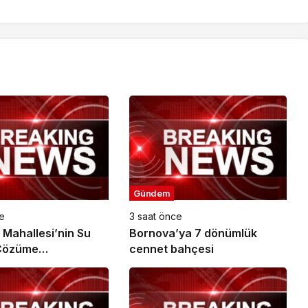
Gündem
e
3 saat önce
Mahallesi’nin Su
Bornova’ya 7 dönümlük
Çözüme
cennet bahçesi
ruldu