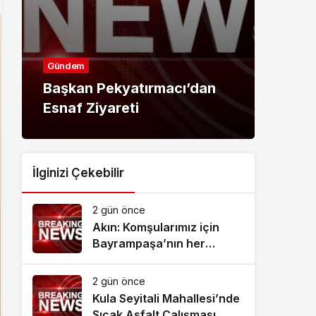
Gündem
Günd
Başkan Pekyatırmacı’dan
Çocu
Esnaf Ziyareti
dost
İlginizi Çekebilir
2 gün önce
Akın: Komşularımız için
Bayrampaşa’nın her
köşesine dokunuyoruz
2 gün önce
Kula Seyitali Mahallesi’nde
Sıcak Asfalt Çalışması