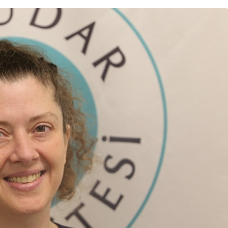
Gündem
nda
Nilüfer’de kaldırımlar
üdahale
temizlendi