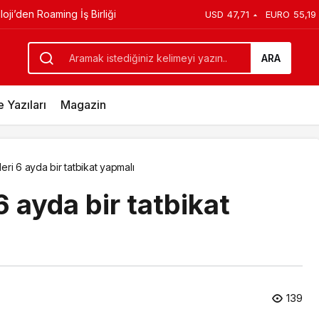
rkezi hayata yeniden açılan kapısı
USD
47,71
EURO
55,19
ARA
 Yazıları
Magazin
eri 6 ayda bir tatbikat yapmalı
6 ayda bir tatbikat
139