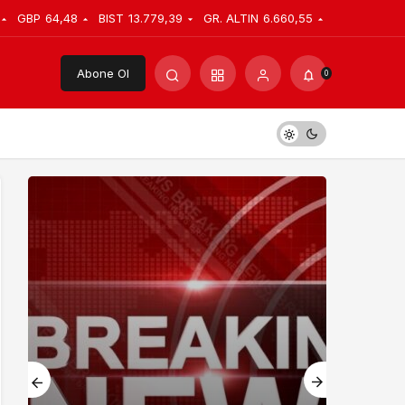
GBP
64,48
BIST
13.779,39
GR. ALTIN
6.660,55
Abone Ol
0