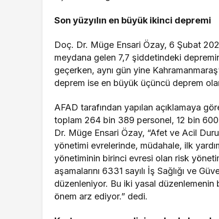
Son yüzyılın en büyük ikinci depremi
Doç. Dr. Müge Ensari Özay, 6 Şubat 202
meydana gelen 7,7 şiddetindeki depremin,
geçerken, aynı gün yine Kahramanmaraş’ı
deprem ise en büyük üçüncü deprem olarak
AFAD tarafından yapılan açıklamaya gör
toplam 264 bin 389 personel, 12 bin 600 a
Dr. Müge Ensari Özay, “Afet ve Acil Duru
yönetimi evrelerinde, müdahale, ilk yard
yönetiminin birinci evresi olan risk yöneti
aşamalarını 6331 sayılı İş Sağlığı ve Güve
düzenleniyor. Bu iki yasal düzenlemenin bi
önem arz ediyor.” dedi.