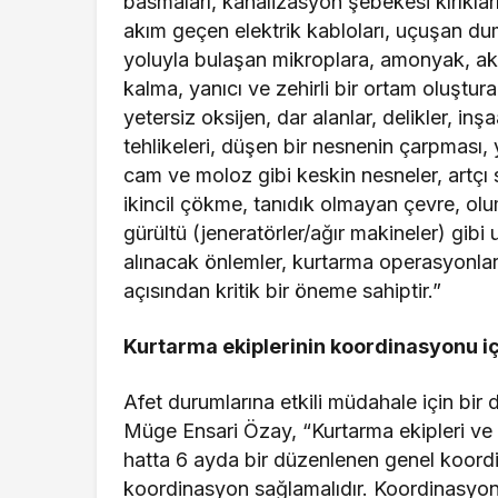
basmaları, kanalizasyon şebekesi kırıkla
akım geçen elektrik kabloları, uçuşan dum
yoluyla bulaşan mikroplara, amonyak, akü 
kalma, yanıcı ve zehirli bir ortam oluşturan
yetersiz oksijen, dar alanlar, delikler, in
tehlikeleri, düşen bir nesnenin çarpması, 
cam ve moloz gibi keskin nesneler, artçı 
ikincil çökme, tanıdık olmayan çevre, o
gürültü (jeneratörler/ağır makineler) gibi 
alınacak önlemler, kurtarma operasyonların
açısından kritik bir öneme sahiptir.”
Kurtarma ekiplerinin koordinasyonu iç
Afet durumlarına etkili müdahale için bir 
Müge Ensari Özay, “Kurtarma ekipleri ve ça
hatta 6 ayda bir düzenlenen genel koordin
koordinasyon sağlamalıdır. Koordinasyo