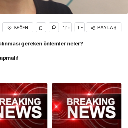
+
-
PAYLAŞ
BEĞEN
 alınması gereken önlemler neler?
yapmalı!