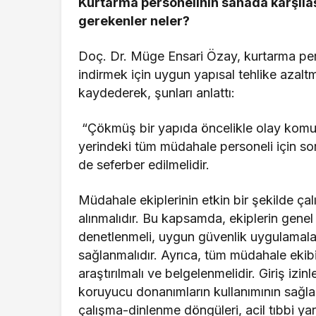
Kurtarma personelinin sahada karşılaş
gerekenler neler?
Doç. Dr. Müge Ensari Özay, kurtarma pers
indirmek için uygun yapısal tehlike azaltm
kaydederek, şunları anlattı:
“Çökmüş bir yapıda öncelikle olay komut
yerindeki tüm müdahale personeli için soru
de seferber edilmelidir.
Müdahale ekiplerinin etkin bir şekilde ça
alınmalıdır. Bu kapsamda, ekiplerin genel
denetlenmeli, uygun güvenlik uygulamala
sağlanmalıdır. Ayrıca, tüm müdahale ekibi
araştırılmalı ve belgelenmelidir. Giriş izi
koruyucu donanımların kullanımının sağl
çalışma-dinlenme döngüleri, acil tıbbi ya