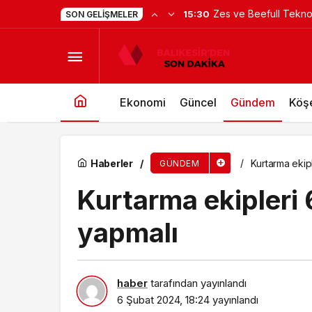
Saadet Mirci Semt Me
15:30
SON GELIŞMELER
Kurtarma ekipleri 6 ayda bir tatbikat yapmalı
oldu
Ekonomi
Güncel
Gündem
Köşe
Haberler
Kurtarma ekipl
GÜNDEM
Kurtarma ekipleri 
yapmalı
haber
tarafından yayınlandı
6 Şubat 2024, 18:24
yayınlandı