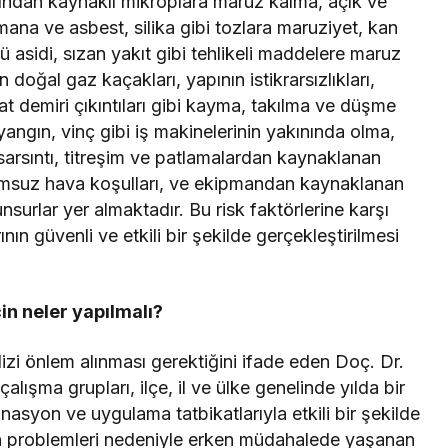
rından kaynaklı mikroplara maruz kalma, açık ve
ana ve asbest, silika gibi tozlara maruziyet, kan
asidi, sızan yakıt gibi tehlikeli maddelere maruz
 doğal gaz kaçakları, yapının istikrarsızlıkları,
şaat demiri çıkıntıları gibi kayma, takılma ve düşme
yangın, vinç gibi iş makinelerinin yakınında olma,
sarsıntı, titreşim ve patlamalardan kaynaklanan
lumsuz hava koşulları, ve ekipmandan kaynaklanan
unsurlar yer almaktadır. Bu risk faktörlerine karşı
ın güvenli ve etkili bir şekilde gerçekleştirilmesi
in neler yapılmalı?
dizi önlem alınması gerektiğini ifade eden Doç. Dr.
lışma grupları, ilçe, il ve ülke genelinde yılda bir
asyon ve uygulama tatbikatlarıyla etkili bir şekilde
n problemleri nedeniyle erken müdahalede yaşanan