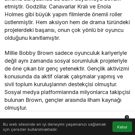
etmiştir. Godzilla: Canavarlar Kralı ve Enola
Holmes gibi büyük yapım filmlerde önemli roller
üstlenmiştir. Hem aksiyon hem de drama türündeki
projelerdeki başarısı, onun çok yönlü bir oyuncu
olduğunu kanıtlamıştır.
Millie Bobby Brown sadece oyunculuk kariyeriyle
değil aynı zamanda sosyal sorumluluk projeleriyle
de öne çıkan bir genç yetenektir. Gençlik aktivizmi
konusunda da aktif olarak çalışmalar yapmış ve
sivil toplum kuruluşlarının destekçisi olmuştur.
Sosyal medya platformlarında milyonlarca takipçisi
bulunan Brown, gençler arasında ilham kaynağı
olmuştur.
0
Başarılı bir kariyere sahip olmasının yanı sıra Millie
Bu web sitesinde en iyi deneyimi yaşamanızı sağlamak
Anasayfa
Akış
Hesabım
Bildirimler
Kabul
için çerezler kullanılmaktadır.
Bobby Brown'ın enerjisi ve pozitif tavırları da