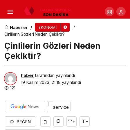
Millie Bobby Brown Kimdir? Hayatı, Gençliği ve
Boyu Kaç CM?
Haberler
EKONOMI
Çinlilerin Gözleri Neden Çekiktir?
Çinlilerin Gözleri Neden
Çekiktir?
haber
tarafından yayınlandı
19 Kasım 2023, 21:18
yayınlandı
121
+
-
BEĞEN