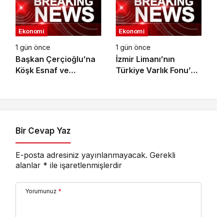
Ekonomi
Ekonomi
1 gün önce
1 gün önce
Başkan Çerçioğlu’na
İzmir Limanı’nın
Köşk Esnaf ve
Türkiye Varlık Fonu’na
Sanatkârlar
Devri Tamamlandı
Odası’ndan Ziyaret
Bir Cevap Yaz
E-posta adresiniz yayınlanmayacak.
Gerekli
alanlar
*
ile işaretlenmişlerdir
Yorumunuz
*