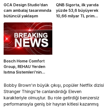
GCA Design Studio’dan
QNB Sigorta, ilk yarıda
cam ambalaj tasarımında
yüzde 53,6 büyüyerek
bütüncül yaklaşım
10,66 milyar TL prim
üretimine ulaştı
Bosch Home Comfort
Group, REHAU Yerden
Isıtma Sistemleri’nin
Türkiye’deki tek yetkili
distribütörü oldu
Bobby Brown'ın büyük çıkışı, popüler Netflix dizisi
Stranger Things'te canlandırdığı Eleven
karakteriyle olmuştur. Bu role getirdiği benzersiz
performansıyla geniş bir hayran kitlesi kazanmış