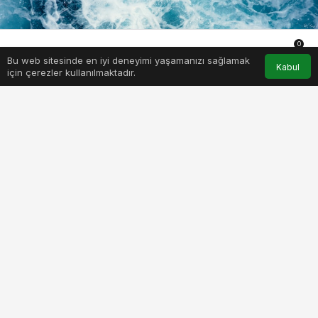
0
Bu web sitesinde en iyi deneyimi yaşamanızı sağlamak
Anasayfa
Akış
Hesabım
Bildirimler
Kabul
için çerezler kullanılmaktadır.
PAYLAŞ
BEĞEN