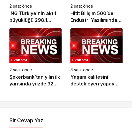
2 saat önce
2 saat önce
ING Türkiye’nin aktif
Hitit Bilişim 500’de
büyüklüğü 298.1
Endüstri Yazılımında
milyar TL’ye ulaştı
Birinci Sırada
Ekonomi
Ekonomi
2 saat önce
3 saat önce
Şekerbank’tan yılın ilk
Yaşam kalitesini
yarısında yüzde 32
destekleyen yapay
büyüme
zekâ hizmetleri akıllı
kentler için finansman
ve altyapı kadar
önemli
Bir Cevap Yaz