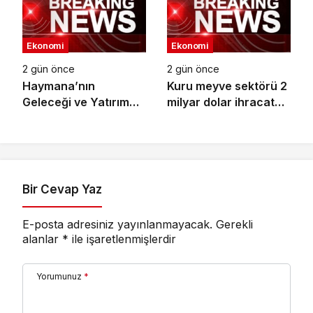
Ekonomi
Ekonomi
2 gün önce
2 gün önce
Haymana’nın
Kuru meyve sektörü 2
Geleceği ve Yatırım
milyar dolar ihracat
Potansiyeli Masaya
hedefi için
Yatırıldı
Ankara’dan destek
istedi
Bir Cevap Yaz
E-posta adresiniz yayınlanmayacak.
Gerekli
alanlar
*
ile işaretlenmişlerdir
Yorumunuz
*