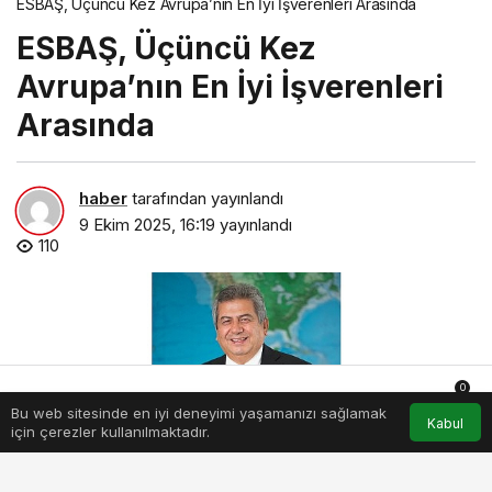
ESBAŞ, Üçüncü Kez Avrupa’nın En İyi İşverenleri Arasında
ESBAŞ, Üçüncü Kez
Avrupa’nın En İyi İşverenleri
Arasında
haber
tarafından yayınlandı
9 Ekim 2025, 16:19
yayınlandı
110
0
Bu web sitesinde en iyi deneyimi yaşamanızı sağlamak
Anasayfa
Akış
Hesabım
Bildirimler
Kabul
için çerezler kullanılmaktadır.