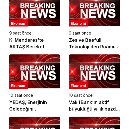
Ekonomi
Ekonomi
9 saat önce
9 saat önce
K. Menderes’te
Zes ve Beefull
AKTAŞ Bereketi
Teknoloji’den Roaming
İş Birliği
Ekonomi
Ekonomi
10 saat önce
10 saat önce
YEDAŞ, Enerjinin
VakıfBank’ın aktif
Geleceğini
büyüklüğü yıllık bazda
Şekillendirecek Genç
yüzde 28 artışla 5,8
Yetenekleri Arıyor
trilyon TL’yi aştı