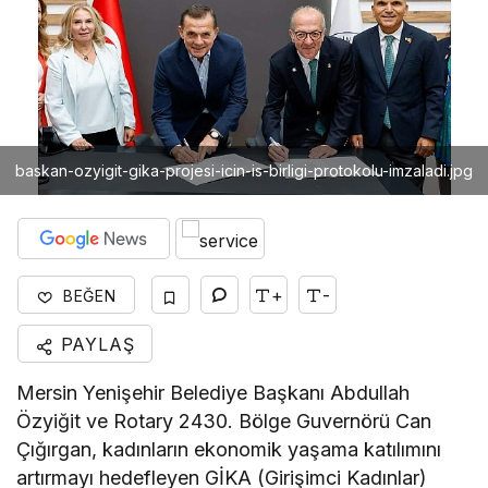
baskan-ozyigit-gika-projesi-icin-is-birligi-protokolu-imzaladi.jpg
+
-
BEĞEN
PAYLAŞ
Mersin Yenişehir Belediye Başkanı Abdullah
Özyiğit ve Rotary 2430. Bölge Guvernörü Can
Çığırgan, kadınların ekonomik yaşama katılımını
artırmayı hedefleyen GİKA (Girişimci Kadınlar)