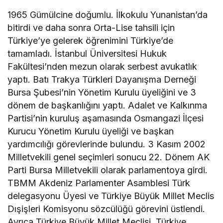
1965 Gümülcine doğumlu. İlkokulu Yunanistan’da
bitirdi ve daha sonra Orta-Lise tahsili için
Türkiye’ye gelerek öğrenimini Türkiye’de
tamamladı. İstanbul Üniversitesi Hukuk
Fakültesi’nden mezun olarak serbest avukatlık
yaptı. Batı Trakya Türkleri Dayanışma Derneği
Bursa Şubesi’nin Yönetim Kurulu üyeliğini ve 3
dönem de başkanlığını yaptı. Adalet ve Kalkınma
Partisi’nin kuruluş aşamasında Osmangazi İlçesi
Kurucu Yönetim Kurulu üyeliği ve başkan
yardımcılığı görevlerinde bulundu. 3 Kasım 2002
Milletvekili genel seçimleri sonucu 22. Dönem AK
Parti Bursa Milletvekili olarak parlamentoya girdi.
TBMM Akdeniz Parlamenter Asamblesi Türk
delegasyonu Üyesi ve Türkiye Büyük Millet Meclis
Dışişleri Komisyonu sözcülüğü görevini üstlendi.
Ayrıca Türkiye Büyük Millet Meclisi, Türkiye