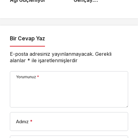
Ağı Güçleniyor
Gençay:
“Kadınlarımızın Üretim
Gücünü
Destekliyoruz”
Bir Cevap Yaz
E-posta adresiniz yayınlanmayacak.
Gerekli
alanlar
*
ile işaretlenmişlerdir
Yorumunuz
*
Adınız
*