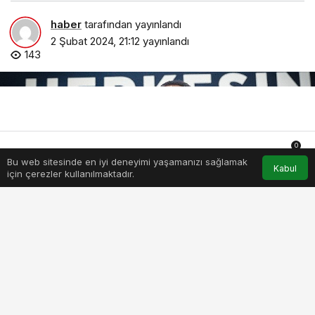
haber
tarafından yayınlandı
2 Şubat 2024, 21:12
yayınlandı
143
0
Bu web sitesinde en iyi deneyimi yaşamanızı sağlamak
Anasayfa
Akış
Hesabım
Bildirimler
Kabul
için çerezler kullanılmaktadır.