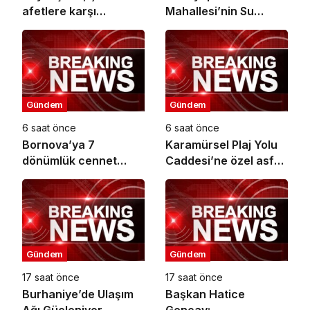
afetlere karşı
Mahallesi’nin Su
bilinçlendiriyor
Sorunu Çözüme
Kavuşturuldu
Gündem
Gündem
6 saat önce
6 saat önce
Bornova’ya 7
Karamürsel Plaj Yolu
dönümlük cennet
Caddesi’ne özel asfalt
bahçesi
dokunuşu
Gündem
Gündem
17 saat önce
17 saat önce
Burhaniye’de Ulaşım
Başkan Hatice