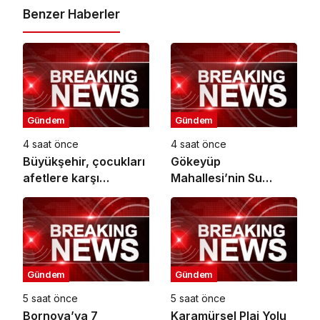
Benzer Haberler
Gündem
Gündem
4 saat önce
4 saat önce
Büyükşehir, çocukları
Gökeyüp
afetlere karşı
Mahallesi’nin Su
bilinçlendiriyor
Sorunu Çözüme
Kavuşturuldu
Gündem
Gündem
5 saat önce
5 saat önce
Bornova’ya 7
Karamürsel Plaj Yolu