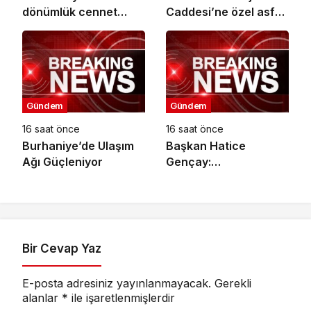
dönümlük cennet
Caddesi’ne özel asfalt
bahçesi
dokunuşu
Gündem
Gündem
16 saat önce
16 saat önce
Burhaniye’de Ulaşım
Başkan Hatice
Ağı Güçleniyor
Gençay:
“Kadınlarımızın Üretim
Gücünü
Destekliyoruz”
Bir Cevap Yaz
E-posta adresiniz yayınlanmayacak.
Gerekli
alanlar
*
ile işaretlenmişlerdir