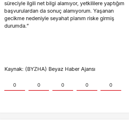
süreciyle ilgili net bilgi alamıyor, yetkililere yaptığım
başvurulardan da sonuç alamıyorum. Yaşanan
gecikme nedeniyle seyahat planım riske girmiş
durumda.”
Kaynak: (BYZHA) Beyaz Haber Ajansı
0
0
0
0
0