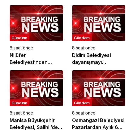
metrekarelik park
Kula’da 12,5
hizmete açılıyor
Kilometrelik Yol
Hamlesi
Gündem
Gündem
8 saat önce
8 saat önce
Nilüfer
Didim Belediyesi
Belediyesi’nden
dayanışmayı
mahallelerde yerinde
büyütüyor
inceleme
Gündem
Gündem
8 saat önce
8 saat önce
Manisa Büyükşehir
Osmangazi Belediyesi
Belediyesi, Salihli’de 4
Pazarlardan Aylık 600
Caddeyi Sıcak
Ton Atık Topluyor