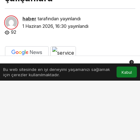
haber
tarafından yayınlandı
1 Haziran 2026, 16:30
yayınlandı
92
0
PAYLAŞ
BEĞEN
Bu web sitesinde en iyi deneyimi yaşamanızı sağlamak
Anasayfa
Akış
Hesabım
Bildirimler
Kabul
için çerezler kullanılmaktadır.
Ayvalık Belediye Başkanı Mesut Ergin, Kurban
Bayramı tatili boyunca görev yapan belediye
çalışanlarına teşekkür ederek, yaklaşık 1 milyon
ziyaretçiye hizmet vermek için ekiplerin gece
gündüz çalıştığını söyledi. Dokuz gün boyunca 4
bin 240 ton çöp toplandı.
Kurban Bayramı tatilinde yoğun ziyaretçi akınına
uğrayan Ayvalık’ta belediye ekipleri, kent