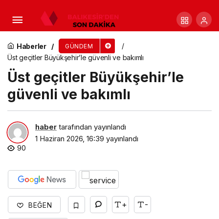
Başkan Mesut Ergin: En büyük teşekkür bir
milyon misafire hizmet veren çalışanlara
Haberler
GÜNDEM
Üst geçitler Büyükşehir’le güvenli ve bakımlı
Üst geçitler Büyükşehir’le
güvenli ve bakımlı
haber
tarafından yayınlandı
1 Haziran 2026, 16:39
yayınlandı
90
+
-
BEĞEN