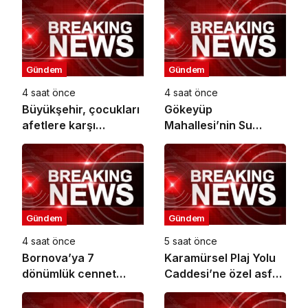
Gündem
Gündem
4 saat önce
4 saat önce
Büyükşehir, çocukları
Gökeyüp
afetlere karşı
Mahallesi’nin Su
bilinçlendiriyor
Sorunu Çözüme
Kavuşturuldu
Gündem
Gündem
4 saat önce
5 saat önce
Bornova’ya 7
Karamürsel Plaj Yolu
dönümlük cennet
Caddesi’ne özel asfalt
bahçesi
dokunuşu