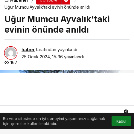
Haberler
GÜNDEM
Uğur Mumcu Ayvalık’taki evinin önünde anıldı
Uğur Mumcu Ayvalık’taki
evinin önünde anıldı
haber
tarafından yayınlandı
25 Ocak 2024, 15:36
yayınlandı
167
0
Bu web sitesinde en iyi deneyimi yaşamanızı sağlamak
Anasayfa
Akış
Hesabım
Bildirimler
Kabul
için çerezler kullanılmaktadır.