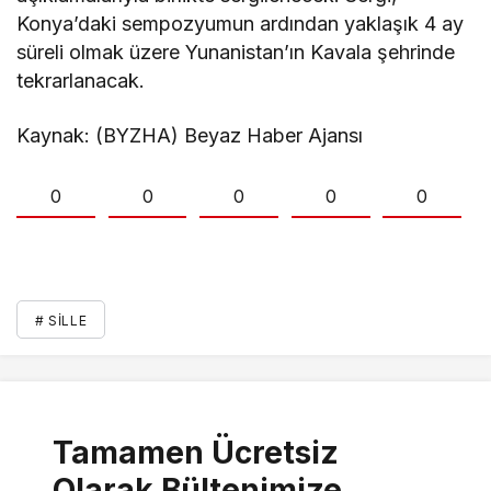
Konya’daki sempozyumun ardından yaklaşık 4 ay
süreli olmak üzere Yunanistan’ın Kavala şehrinde
tekrarlanacak.
Kaynak: (BYZHA) Beyaz Haber Ajansı
0
0
0
0
0
# SILLE
Tamamen Ücretsiz
Olarak Bültenimize