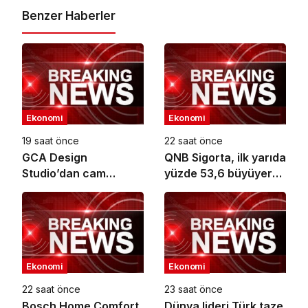
Benzer Haberler
Ekonomi
Ekonomi
19 saat önce
22 saat önce
GCA Design
QNB Sigorta, ilk yarıda
Studio’dan cam
yüzde 53,6 büyüyerek
ambalaj tasarımında
10,66 milyar TL prim
bütüncül yaklaşım
üretimine ulaştı
Ekonomi
Ekonomi
22 saat önce
23 saat önce
Bosch Home Comfort
Dünya lideri Türk taze