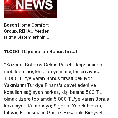
Bosch Home Comfort
Group, REHAU Yerden
Isıtma Sistemleri’nin
Türkiye’deki tek yetkili
distribütörü oldu
11.000 TL’ye varan Bonus fırsatı
“Kazancı Bol Hoş Geldin Paketi” kapsamında
mobilden müşteri olan yeni müşterileri ayrıca
11.000 TL’ye varan Bonus fırsatı bekliyor.
Yakınlarını Türkiye Finans’a davet edeni ve
koşulları sağlayan herkes, kişi başına 500 TL
olmak üzere toplamda 5.000 TL’ye varan Bonus
kazanıyor. Kampanya; Sigorta, Yedek Hesap,
İhtiyaç Finansmanı, Günlük Hesap ile Bireysel