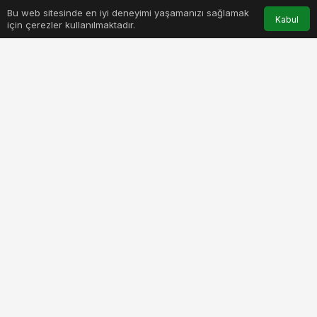
Bu web sitesinde en iyi deneyimi yaşamanızı sağlamak
Anasayfa
Akış
Hesabım
Bildirimler
Kabul
için çerezler kullanılmaktadır.
ey-kuresel-olarak-yeni-bolge-yapilanmasini-duyurdu.jpg
PAYLAŞ
BEĞEN
Uluslararası danışmanlık, güvence, strateji,
kurumsal finansman ve vergi hizmetleri şirketi EY;
hızla değişen günümüz dünyasında, müşterilerinin
ihtiyaçlarına hızlı cevap veren, çevik, dayanıklı ve
proaktif bir organizasyon olma taahhüdünü
sürdürüyor. Yapay zekâ ve teknolojinin
öncülüğünde şekillenen günümüz çağında
geleceğin zorluklarına bugünden hazırlanan EY,