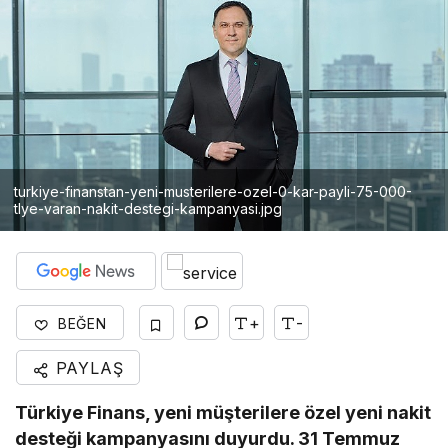
turkiye-finanstan-yeni-musterilere-ozel-0-kar-payli-75-000-
tlye-varan-nakit-destegi-kampanyasi.jpg
+
-
BEĞEN
PAYLAŞ
Türkiye Finans, yeni müşterilere özel yeni nakit
desteği kampanyasını duyurdu. 31 Temmuz