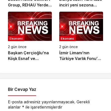
Group, REHAU Yerden
inciri yeni sezona
Isıtma Sistemleri’nin
başladı
Türkiye’deki tek yetkili
distribütörü oldu
Ekonomi
Ekonomi
2 gün önce
2 gün önce
Başkan Çerçioğlu’na
İzmir Limanı’nın
Köşk Esnaf ve
Türkiye Varlık Fonu’na
Sanatkârlar
Devri Tamamlandı
Odası’ndan Ziyaret
Bir Cevap Yaz
E-posta adresiniz yayınlanmayacak.
Gerekli
alanlar
*
ile işaretlenmişlerdir