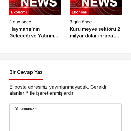
Ekonomi
Ekonomi
3 gün önce
3 gün önce
Haymana’nın
Kuru meyve sektörü 2
Geleceği ve Yatırım
milyar dolar ihracat
Potansiyeli Masaya
hedefi için
Yatırıldı
Ankara’dan destek
istedi
Bir Cevap Yaz
E-posta adresiniz yayınlanmayacak.
Gerekli
alanlar
*
ile işaretlenmişlerdir
Yorumunuz
*