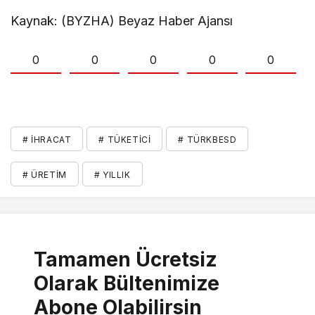
Kaynak: (BYZHA) Beyaz Haber Ajansı
0
0
0
0
0
# İHRACAT
# TÜKETICI
# TÜRKBESD
# ÜRETIM
# YILLIK
Tamamen Ücretsiz
Olarak Bültenimize
Abone Olabilirsin