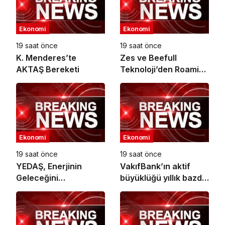
Ekonomi
Ekonomi
19 saat önce
19 saat önce
K. Menderes’te
Zes ve Beefull
AKTAŞ Bereketi
Teknoloji’den Roaming
İş Birliği
Ekonomi
Ekonomi
19 saat önce
19 saat önce
YEDAŞ, Enerjinin
VakıfBank’ın aktif
Geleceğini
büyüklüğü yıllık bazda
Şekillendirecek Genç
yüzde 28 artışla 5,8
Yetenekleri Arıyor
trilyon TL’yi aştı