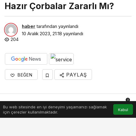
Hazır Çorbalar Zararlı Mı?
haber
tarafından yayınlandı
10 Aralık 2023, 21:18
yayınlandı
204
PAYLAŞ
BEĞEN
0
Bu web sitesinde en iyi deneyimi yaşamanızı sağlamak
Anasayfa
Akış
Hesabım
Bildirimler
Kabul
için çerezler kullanılmaktadır.