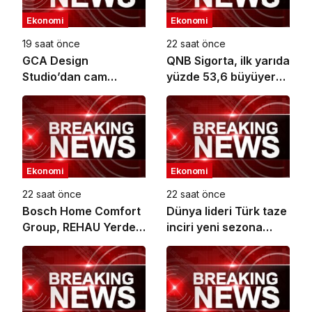
Ekonomi
Ekonomi
19 saat önce
22 saat önce
GCA Design
QNB Sigorta, ilk yarıda
Studio’dan cam
yüzde 53,6 büyüyerek
ambalaj tasarımında
10,66 milyar TL prim
bütüncül yaklaşım
üretimine ulaştı
Ekonomi
Ekonomi
22 saat önce
22 saat önce
Bosch Home Comfort
Dünya lideri Türk taze
Group, REHAU Yerden
inciri yeni sezona
Isıtma Sistemleri’nin
başladı
Türkiye’deki tek yetkili
distribütörü oldu