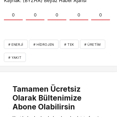
Kaynak: (BYZHA) Beyaz Haber Ajansı
0
0
0
0
0
# ENERJI
# HIDROJEN
# TEK
# ÜRETIM
# YAKIT
Tamamen Ücretsiz
Olarak Bültenimize
Abone Olabilirsin