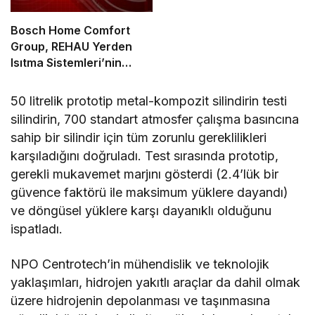
Bosch Home Comfort
Group, REHAU Yerden
Isıtma Sistemleri’nin
Türkiye’deki tek yetkili
distribütörü oldu
50 litrelik prototip metal-kompozit silindirin testi
silindirin, 700 standart atmosfer çalışma basıncına
sahip bir silindir için tüm zorunlu gereklilikleri
karşıladığını doğruladı. Test sırasında prototip,
gerekli mukavemet marjını gösterdi (2.4’lük bir
güvence faktörü ile maksimum yüklere dayandı)
ve döngüsel yüklere karşı dayanıklı olduğunu
ispatladı.
NPO Centrotech’in mühendislik ve teknolojik
yaklaşımları, hidrojen yakıtlı araçlar da dahil olmak
üzere hidrojenin depolanması ve taşınmasına