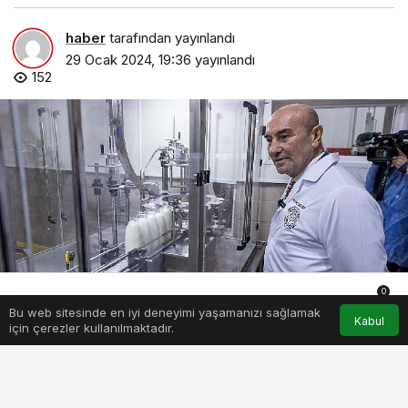
haber
tarafından yayınlandı
29 Ocak 2024, 19:36
yayınlandı
152
0
Bu web sitesinde en iyi deneyimi yaşamanızı sağlamak
Anasayfa
Akış
Hesabım
Bildirimler
Kabul
için çerezler kullanılmaktadır.