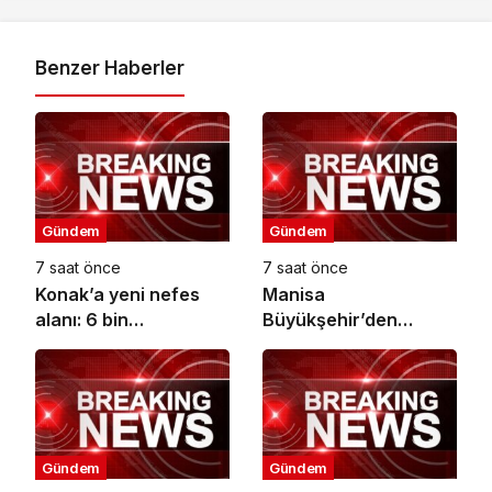
Benzer Haberler
Gündem
Gündem
7 saat önce
7 saat önce
Konak’a yeni nefes
Manisa
alanı: 6 bin
Büyükşehir’den
metrekarelik park
Kula’da 12,5
hizmete açılıyor
Kilometrelik Yol
Hamlesi
Gündem
Gündem