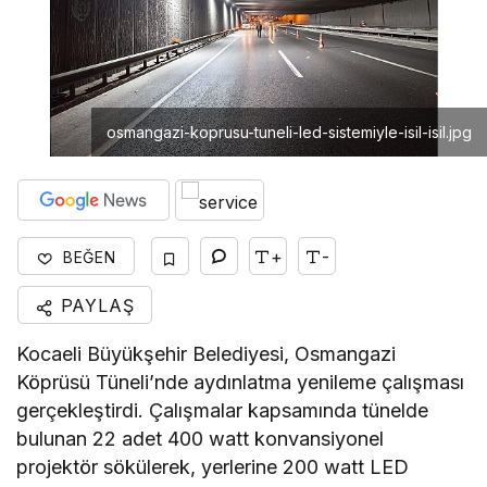
osmangazi-koprusu-tuneli-led-sistemiyle-isil-isil.jpg
+
-
BEĞEN
PAYLAŞ
Kocaeli Büyükşehir Belediyesi, Osmangazi
Köprüsü Tüneli’nde aydınlatma yenileme çalışması
gerçekleştirdi. Çalışmalar kapsamında tünelde
bulunan 22 adet 400 watt konvansiyonel
projektör sökülerek, yerlerine 200 watt LED