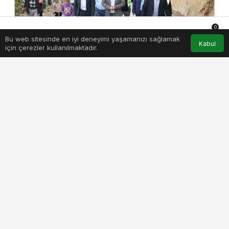
0
Bu web sitesinde en iyi deneyimi yaşamanızı sağlamak
Anasayfa
Akış
Hesabım
Bildirimler
Kabul
için çerezler kullanılmaktadır.
baskan-sandikcidan-yerinde-takip-ulasim-agi-gucleniyor.jpg
PAYLAŞ
BEĞEN
Canik Belediye Başkanı İbrahim Sandıkçı, ilçenin
ulaşım ağını yeni yollarla güçlendirdiklerini ifade
ederek, kırsal mahallelerde yol açma ve yol
yenileme çalışmalarını hız kesmeden
sürdürdüklerini söyledi.
Canik Belediye Başkanı İbrahim Sandıkçı, güvenli