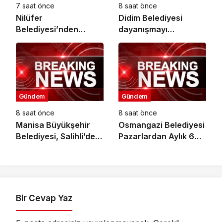
7 saat önce
8 saat önce
Nilüfer
Didim Belediyesi
Belediyesi’nden
dayanışmayı
mahallelerde yerinde
büyütüyor
inceleme
Gündem
Gündem
8 saat önce
8 saat önce
Manisa Büyükşehir
Osmangazi Belediyesi
Belediyesi, Salihli’de 4
Pazarlardan Aylık 600
Caddeyi Sıcak
Ton Atık Topluyor
Asfaltla Yeniliyor
Bir Cevap Yaz