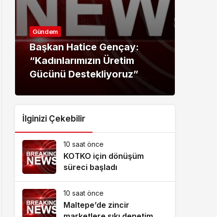
Gündem
Günd
Başkan Hatice Gençay:
Baş
“Kadınlarımızın Üretim
“Did
Gücünü Destekliyoruz”
Gec
İlginizi Çekebilir
10 saat önce
KOTKO için dönüşüm
süreci başladı
10 saat önce
Maltepe’de zincir
marketlere sıkı denetim