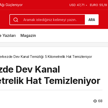
: “Kadınlarımızın Üretim Gücünü
USD
47,71
EURO
55,19
ARA
 Yazıları
Magazin
kezde Dev Kanal Temizliği: 5 Kilometrelik Hat Temizleniyor
de Dev Kanal
etrelik Hat Temizleniyor
68