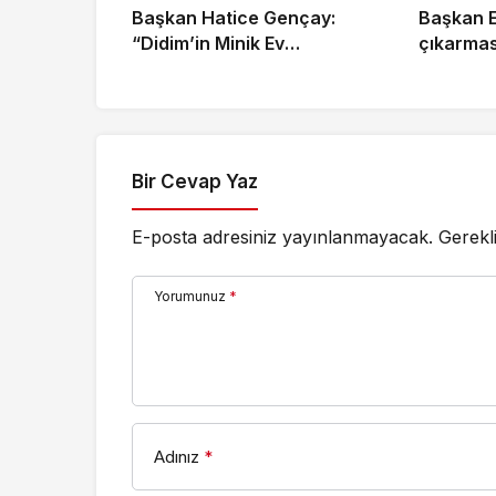
Başkan Hatice Gençay:
Başkan E
“Didim’in Minik Ev
çıkarması: “Halkım
Sahiplerine Sahip Çıkmaya
içinde, 
Devam Edeceğiz”
hizmetin
Bir Cevap Yaz
E-posta adresiniz yayınlanmayacak.
Gerekl
Yorumunuz
*
Adınız
*