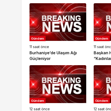
Gündem
Gündem
11 saat önce
11 saat ön
Burhaniye’de Ulaşım Ağı
Başkan H
Güçleniyor
“Kadınla
Gücünü D
Gündem
Gündem
12 saat önce
12 saat ön