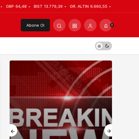
GBP
64,48
BIST
13.779,39
GR. ALTIN
6.660,55
Abone Ol
0