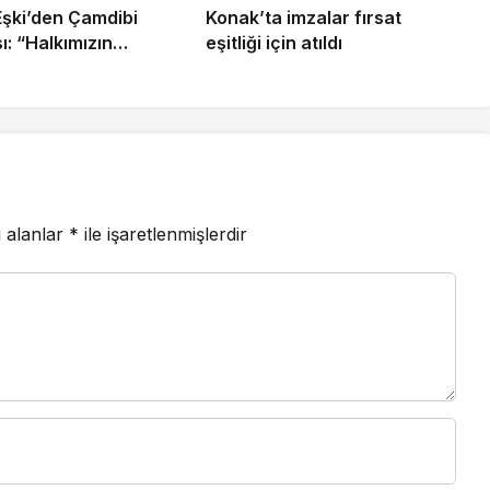
şki’den Çamdibi
Konak’ta imzalar fırsat
ızın
eşitliği için atıldı
Bornova’nın
deyiz”
i alanlar
*
ile işaretlenmişlerdir