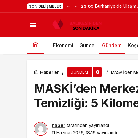
Başkan Hatice Gençay
23:00
SON GELIŞMELER
Sigorta sektörü İzmir’de buluştu
Destekliyoruz”
Ekonomi
Güncel
Gündem
Köşe
Haberler
MASKİ’den Mer
GÜNDEM
MASKİ’den Merkez
Temizliği: 5 Kilom
haber
tarafından yayınlandı
11 Haziran 2026, 18:19
yayınlandı