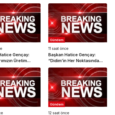
Gündem
ce
11 saat önce
atice Gençay:
Başkan Hatice Gençay:
rımızın Üretim
“Didim’in Her Noktasında
estekliyoruz”
Gece Gündüz Sahadayız”
Gündem
ce
12 saat önce