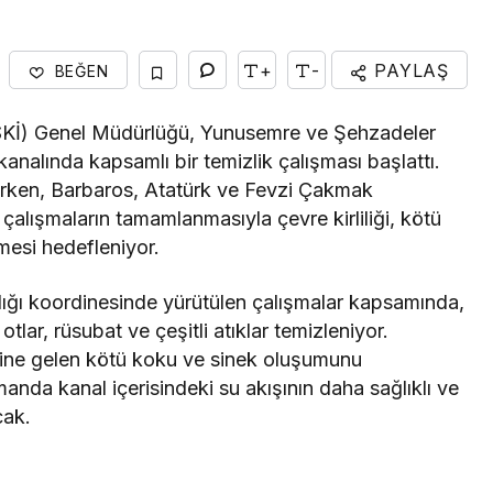
+
-
PAYLAŞ
BEĞEN
Gündem
SKİ) Genel Müdürlüğü, Yunusemre ve Şehzadeler
prağa
Burhaniye’de Ulaşım Ağı
kanalında kapsamlı bir temizlik çalışması başlattı.
Güçleniyor
ırken, Barbaros, Atatürk ve Fevzi Çakmak
alışmaların tamamlanmasıyla çevre kirliliği, kötü
esi hedefleniyor.
ığı koordinesinde yürütülen çalışmalar kapsamında,
lar, rüsubat ve çeşitli atıklar temizleniyor.
haline gelen kötü koku ve sinek oluşumunu
nda kanal içerisindeki su akışının daha sağlıklı ve
cak.