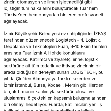
zincir, otomasyon ve liman işletmeciliği gibi
lojistiğin tüm halkalarını buluşturacak fuar hem
Türkiye’den hem dünyadan binlerce profesyoneli
ağırlayacak.
İzmir Büyükşehir Belediyesi ev sahipliğinde, İZFAŞ
tarafından düzenlenecek Logistech – 4. Lojistik,
Depolama ve Teknolojileri Fuarı, 8-10 Ekim tarihleri
arasında Fuar İzmir A Hol’de konuklarını
ağırlayacak. Katılımcı ve ziyaretçilerine, lojistik
sektörüne ait tüm tedarik ve ihtiyaç zincirinin bir
arada olduğu bir deneyim sunan LOGISTECH, bu
yıl da Çin’den Almanya’ya farklı ülkelerden ve
İzmir İstanbul, Bursa, Kocaeli, Mersin gibi illerden
birçok firmanın katılımıyla sektörün ulusal ve
uluslararası ölçekteki en kapsamlı buluşmalarından
biri olmayı hedefliyor. Fuarda, katılımcılar, yeni iş
birlikleri kurma, güncel teknolojileri ve lojistik