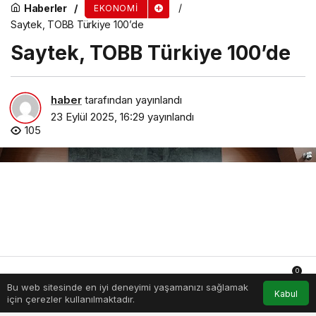
Haberler
EKONOMI
Saytek, TOBB Türkiye 100’de
Saytek, TOBB Türkiye 100’de
haber
tarafından yayınlandı
23 Eylül 2025, 16:29
yayınlandı
105
0
Bu web sitesinde en iyi deneyimi yaşamanızı sağlamak
Anasayfa
Akış
Hesabım
Bildirimler
Kabul
için çerezler kullanılmaktadır.