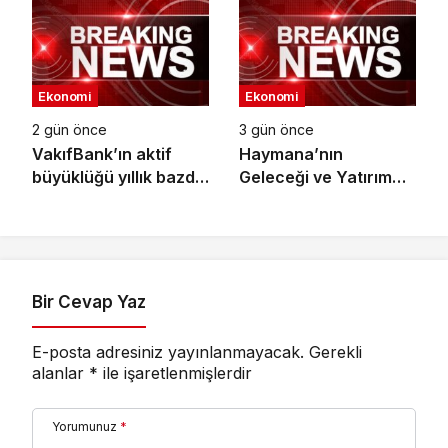
Yetenekleri Arıyor
Ekonomi
Ekonomi
2 gün önce
3 gün önce
VakıfBank’ın aktif
Haymana’nın
büyüklüğü yıllık bazda
Geleceği ve Yatırım
yüzde 28 artışla 5,8
Potansiyeli Masaya
trilyon TL’yi aştı
Yatırıldı
Bir Cevap Yaz
E-posta adresiniz yayınlanmayacak.
Gerekli
alanlar
*
ile işaretlenmişlerdir
Yorumunuz
*