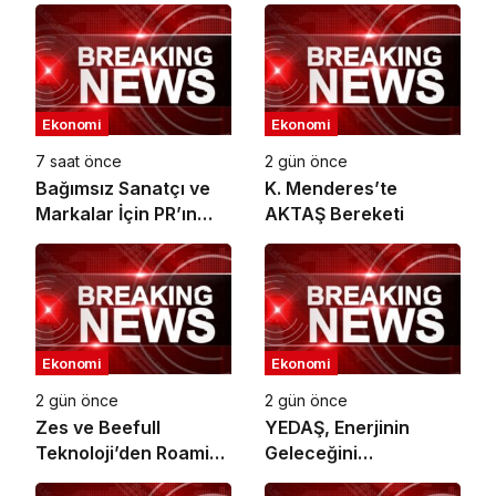
Ekonomi
Ekonomi
7 saat önce
2 gün önce
Bağımsız Sanatçı ve
K. Menderes’te
Markalar İçin PR’ın
AKTAŞ Bereketi
Kuralları Değişiyor
Ekonomi
Ekonomi
2 gün önce
2 gün önce
Zes ve Beefull
YEDAŞ, Enerjinin
Teknoloji’den Roaming
Geleceğini
İş Birliği
Şekillendirecek Genç