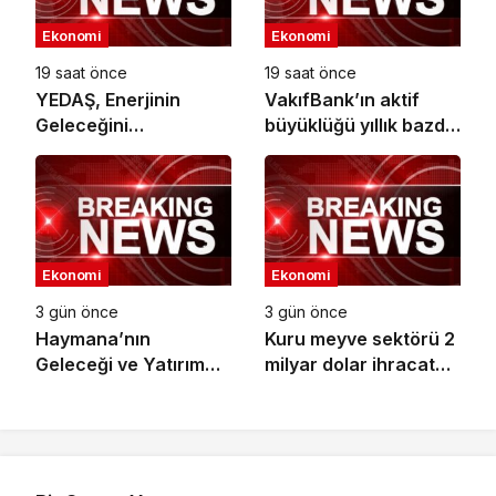
Ekonomi
Ekonomi
19 saat önce
19 saat önce
YEDAŞ, Enerjinin
VakıfBank’ın aktif
Geleceğini
büyüklüğü yıllık bazda
Şekillendirecek Genç
yüzde 28 artışla 5,8
Yetenekleri Arıyor
trilyon TL’yi aştı
Ekonomi
Ekonomi
3 gün önce
3 gün önce
Haymana’nın
Kuru meyve sektörü 2
Geleceği ve Yatırım
milyar dolar ihracat
Potansiyeli Masaya
hedefi için
Yatırıldı
Ankara’dan destek
istedi