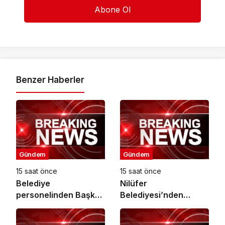
Benzer Haberler
Gündem
Gündem
15 saat önce
15 saat önce
Belediye
Nilüfer
personelinden Başkan
Belediyesi’nden
Topaloğlu’na veda
kırtasiye desteği
ziyareti