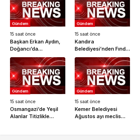
Gündem
Gündem
15 saat önce
15 saat önce
Başkan Erkan Aydın,
Kandıra
Doğancı’da
Belediyesi’nden Fındık
Vatandaşların
Hasadı Öncesi
Taleplerini Yerinde
Üreticiye Yol Desteği
Dinledi
Gündem
Gündem
15 saat önce
15 saat önce
Osmangazi’de Yeşil
Kemer Belediyesi
Alanlar Titizlikle
Ağustos ayı meclis
Korunuyor
toplantısı yapıldı