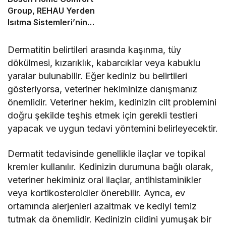
Group, REHAU Yerden
Isıtma Sistemleri’nin
Türkiye’deki tek yetkili
distribütörü oldu
Dermatitin belirtileri arasında kaşınma, tüy
dökülmesi, kızarıklık, kabarcıklar veya kabuklu
yaralar bulunabilir. Eğer kediniz bu belirtileri
gösteriyorsa, veteriner hekiminize danışmanız
önemlidir. Veteriner hekim, kedinizin cilt problemini
doğru şekilde teşhis etmek için gerekli testleri
yapacak ve uygun tedavi yöntemini belirleyecektir.
Dermatit tedavisinde genellikle ilaçlar ve topikal
kremler kullanılır. Kedinizin durumuna bağlı olarak,
veteriner hekiminiz oral ilaçlar, antihistaminikler
veya kortikosteroidler önerebilir. Ayrıca, ev
ortamında alerjenleri azaltmak ve kediyi temiz
tutmak da önemlidir. Kedinizin cildini yumuşak bir