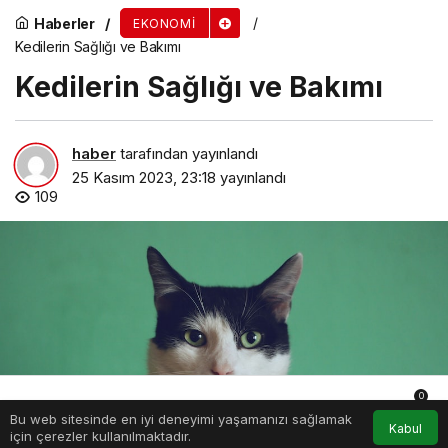
Haberler
EKONOMI
Kedilerin Sağlığı ve Bakımı
Kedilerin Sağlığı ve Bakımı
haber
tarafından yayınlandı
25 Kasım 2023, 23:18
yayınlandı
109
0
Bu web sitesinde en iyi deneyimi yaşamanızı sağlamak
Anasayfa
Akış
Hesabım
Bildirimler
Kabul
için çerezler kullanılmaktadır.