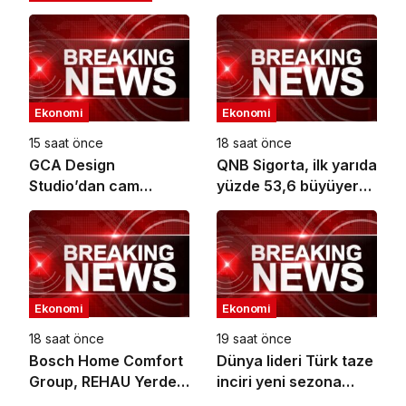
Ekonomi
Ekonomi
15 saat önce
18 saat önce
GCA Design
QNB Sigorta, ilk yarıda
Studio’dan cam
yüzde 53,6 büyüyerek
ambalaj tasarımında
10,66 milyar TL prim
bütüncül yaklaşım
üretimine ulaştı
Ekonomi
Ekonomi
18 saat önce
19 saat önce
Bosch Home Comfort
Dünya lideri Türk taze
Group, REHAU Yerden
inciri yeni sezona
Isıtma Sistemleri’nin
başladı