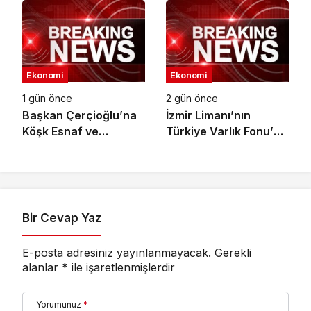
Türkiye’deki tek yetkili
distribütörü oldu
Ekonomi
Ekonomi
1 gün önce
2 gün önce
Başkan Çerçioğlu’na
İzmir Limanı’nın
Köşk Esnaf ve
Türkiye Varlık Fonu’na
Sanatkârlar
Devri Tamamlandı
Odası’ndan Ziyaret
Bir Cevap Yaz
E-posta adresiniz yayınlanmayacak.
Gerekli
alanlar
*
ile işaretlenmişlerdir
Yorumunuz
*