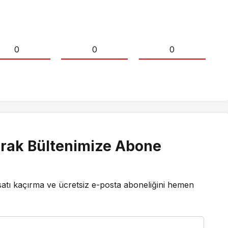
0
0
0
rak Bültenimize Abone
satı kaçırma ve ücretsiz e-posta aboneliğini hemen