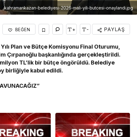
kahramankazan-belediyesi-2026-mali-yili-butcesi-onaylandi.jpg
+
-
PAYLAŞ
BEĞEN
ılı Plan ve Bütçe Komisyonu Final Oturumu,
 Çırpanoğlu başkanlığında gerçekleştirildi.
 milyon TL’lik bir bütçe öngörüldü. Belediye
birliğiyle kabul edildi.
SAVUNACAĞIZ”