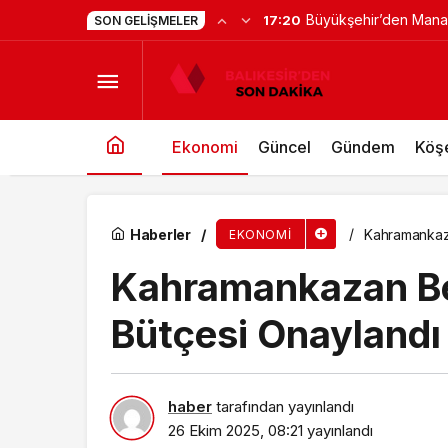
Ata Yatırım Dış Ticar
17:10
SON GELIŞMELER
Türkiye 168 ülkeye makarna ihraç ediyor
Ekonomi
Güncel
Gündem
Köşe
Haberler
Kahramankaza
EKONOMI
Kahramankazan Bel
Bütçesi Onaylandı
haber
tarafından yayınlandı
26 Ekim 2025, 08:21
yayınlandı