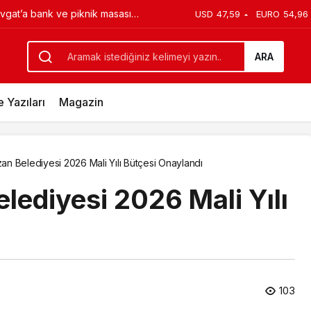
et Dengesi Analiz Raporunu Yayımladı
USD
47,59
EURO
54,96
ARA
 Yazıları
Magazin
n Belediyesi 2026 Mali Yılı Bütçesi Onaylandı
ediyesi 2026 Mali Yılı
103