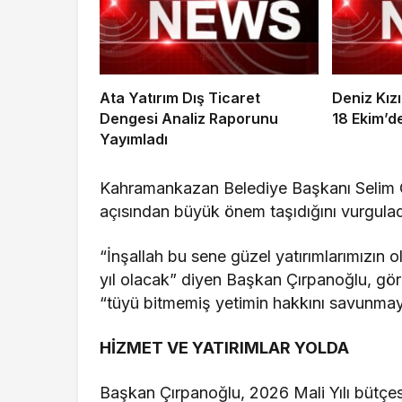
Ata Yatırım Dış Ticaret
Deniz Kız
Dengesi Analiz Raporunu
18 Ekim’d
Yayımladı
Kahramankazan Belediye Başkanı Selim Çı
açısından büyük önem taşıdığını vurgulad
“İnşallah bu sene güzel yatırımlarımızın 
yıl olacak” diyen Başkan Çırpanoğlu, g
“tüyü bitmemiş yetimin hakkını savunmaya” 
HİZMET VE YATIRIMLAR YOLDA
Başkan Çırpanoğlu, 2026 Mali Yılı bütçesiy