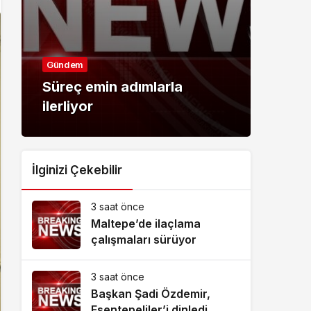
Gündem
Günd
Süreç emin adımlarla
Gen
ilerliyor
Bulu
İlginizi Çekebilir
3 saat önce
Maltepe’de ilaçlama
çalışmaları sürüyor
3 saat önce
Başkan Şadi Özdemir,
Esentepeliler’i dinledi