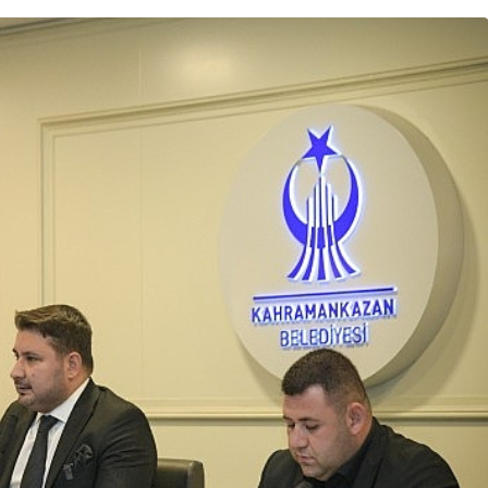
sorts,
Gündem
 Sons ile
oloji
Baraçlı’dan Gölcük’teki
ı
projelere yakın takip