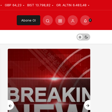
GBP
64,23
BIST
13.798,82
GR. ALTIN
6.483,48
Abone Ol
0