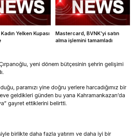
ı Kadın Yelken Kupası
Mastercard, BVNK’yi satın
e
alma işlemini tamamladı
rpanoğlu, yeni dönem bütçesinin şehrin gelişimi
ı.
olduğu, paramızı yine doğru yerlere harcadığımız bir
öreve geldikleri günden bu yana Kahramankazan’da
gayret ettiklerini belirtti.
le birlikte daha fazla yatırım ve daha iyi bir