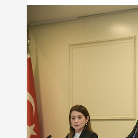
Magazin
Gloria Hotels & Re
Ödüllü bar Panda &
unutulmaz bir Miks
Gecesine İmza Att