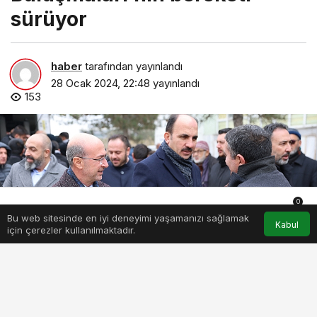
sürüyor
haber
tarafından yayınlandı
28 Ocak 2024, 22:48
yayınlandı
153
0
Bu web sitesinde en iyi deneyimi yaşamanızı sağlamak
Anasayfa
Akış
Hesabım
Bildirimler
Kabul
için çerezler kullanılmaktadır.