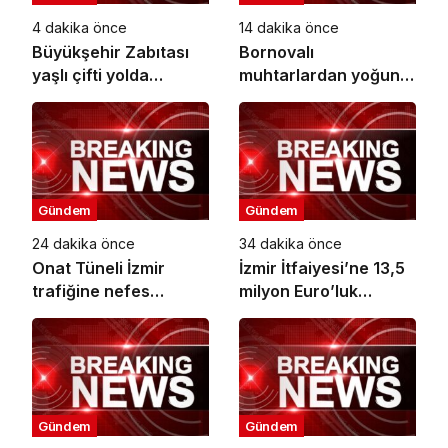
4 dakika önce
14 dakika önce
Büyükşehir Zabıtası
Bornovalı
yaşlı çifti yolda
muhtarlardan yoğun
bırakmadı
mesaiye ‘Makarna’
molası
Gündem
Gündem
24 dakika önce
34 dakika önce
Onat Tüneli İzmir
İzmir İtfaiyesi’ne 13,5
trafiğine nefes
milyon Euro’luk
aldıracak
teknoloji yatırımı
Gündem
Gündem