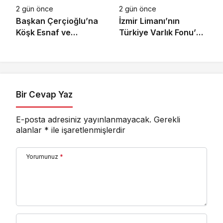
2 gün önce
2 gün önce
Başkan Çerçioğlu’na
İzmir Limanı’nın
Köşk Esnaf ve
Türkiye Varlık Fonu’na
Sanatkârlar
Devri Tamamlandı
Odası’ndan Ziyaret
Bir Cevap Yaz
E-posta adresiniz yayınlanmayacak.
Gerekli
alanlar
*
ile işaretlenmişlerdir
Yorumunuz
*