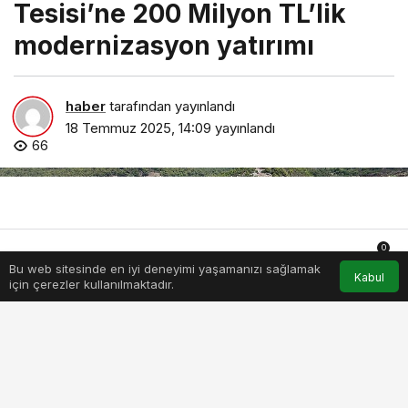
Tesisi’ne 200 Milyon TL’lik
modernizasyon yatırımı
haber
tarafından yayınlandı
18 Temmuz 2025, 14:09
yayınlandı
66
0
Bu web sitesinde en iyi deneyimi yaşamanızı sağlamak
Anasayfa
Akış
Hesabım
Bildirimler
Kabul
için çerezler kullanılmaktadır.
konakli-atiksu-aritma-tesisine-200-milyon-tllik-modernizasyon-
yatirimi.jpg