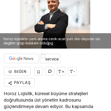
horoz-lojistikte-yeni-atama-cenk-acar-yurt-disi-depolar-ve-
dagitim-grup-baskani-oldu.jpg
+
-
BEĞEN
PAYLAŞ
Horoz Lojistik, küresel büyüme stratejileri
doğrultusunda üst yönetim kadrosunu
güçlendirmeye devam ediyor. Bu kapsamda