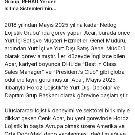
Group, REHAU Yerden
Isıtma Sistemleri’nin
Türkiye’deki tek yetkili
distribütörü oldu
2018 yılından Mayıs 2025 yılına kadar Netlog
Lojistik Grubu’nda görev yapan Acar, burada önce
Yurt İçi Satışve Müşteri Hizmetleri Genel Müdürü,
ardından Yurt İçi ve Yurt Dışı Satış Genel Müdürü
olarak görev almıştır. İleri düzeyde İngilizce bilen
Acar, kariyeri boyunca DHL’de “Best in Class
Sales Manager” ve “President’s Club” gibi global
ödüllere layık görülmüştür. Acar, Mayıs 2025
itibarıyla Horoz Lojistik’te Yurt Dışı Depolar ve
Dapıtım Grup Başkanı olarak görevine başlamıştır.
Uluslararası lojistik deneyimi ve sektörel birikimiyle
dikkat çeken Cenk Acar, bu yeni görevinde Horoz
Lojistik’in başta Avrupa olmak üzere Amerika ve
Orta Doğu’daki depo yapılanması, dağıtım ağı ve