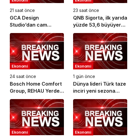
Ekonomi
Ekonomi
21 saat önce
23 saat önce
GCA Design
QNB Sigorta, ilk yarıda
Studio’dan cam
yüzde 53,6 büyüyerek
ambalaj tasarımında
10,66 milyar TL prim
bütüncül yaklaşım
üretimine ulaştı
Ekonomi
Ekonomi
24 saat önce
1 gün önce
Bosch Home Comfort
Dünya lideri Türk taze
Group, REHAU Yerden
inciri yeni sezona
Isıtma Sistemleri’nin
başladı
Türkiye’deki tek yetkili
distribütörü oldu
Ekonomi
Ekonomi