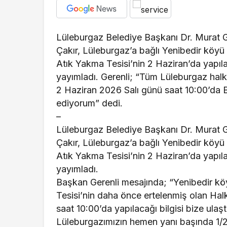
Gündem
Lüleburgaz Belediye Başkanı Dr. Murat 
Belediye personel
Çakır, Lüleburgaz’a bağlı Yenibedir köyü 
Başkan Topaloğlu
Atık Yakma Tesisi’nin 2 Haziran’da yapıla
yayımladı. Gerenli; “Tüm Lüleburgaz halk
ziyareti
2 Haziran 2026 Salı günü saat 10:00’da B
ediyorum” dedi.
–
Lüleburgaz Belediye Başkanı Dr. Murat 
Çakır, Lüleburgaz’a bağlı Yenibedir köyü 
Atık Yakma Tesisi’nin 2 Haziran’da yapıla
yayımladı.
Başkan Gerenli mesajında; “Yenibedir kö
Tesisi’nin daha önce ertelenmiş olan Halk
saat 10:00’da yapılacağı bilgisi bize ul
Lüleburgazımızın hemen yanı başında 1/25