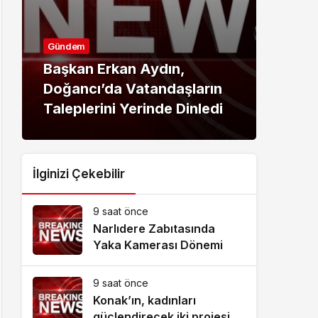
Gündem
Günd
Başkan Erkan Aydın,
Kand
Doğancı’da Vatandaşların
Fınd
Taleplerini Yerinde Dinledi
Üret
İlginizi Çekebilir
9 saat önce
Narlıdere Zabıtasında
Yaka Kamerası Dönemi
9 saat önce
Konak’ın, kadınları
güçlendirecek iki projesine