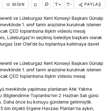
+
-
PAYLAŞ
BEĞEN
Gerenli ve Lüleburgaz Kent Konseyi Başkanı Günalp
Gündem
inden
mevkiinde 1. sınıf tarım arazisine kurulmak istenen
’na veda
Nilüfer Belediyesi’nden
cak ÇED toplantısına ilişkin videolu mesaj
ını, Lüleburgaz’ın seçilmiş belediye başkanı olarak
kırtasiye desteği
urgaz İzer Otel’de bu toplantıya katılmaya davet
Gerenli ve Lüleburgaz Kent Konseyi Başkanı Günalp
mevkiinde 1. sınıf tarım arazisine kurulmak istenen
cak ÇED toplantısına ilişkin videolu mesaj
yü mevkiinde yapılması planlanan Atık Yakma
ı Bilgilendirme Toplantısı’nın 2 Haziran Salı günü
aştı. Daha önce bu konuyu gündeme getirmiştik.
 bin ölçekli Ergene Havzası Planları’na aykırı,