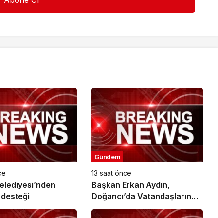
Gündem
ce
13 saat önce
Belediyesi’nden
Başkan Erkan Aydın,
 desteği
Doğancı’da Vatandaşların
Taleplerini Yerinde Dinledi