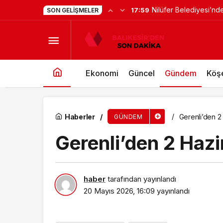
Nilüfer Belediyesi’nd
17:59
SON GELIŞMELER
Canik Macera Parkı’ndan Rekor: İlk Günden 10
Ekonomi
Güncel
Gündem
Köşe
Haberler
Gerenli’den 2
GÜNDEM
Gerenli’den 2 Hazi
haber
tarafından yayınlandı
20 Mayıs 2026, 16:09
yayınlandı