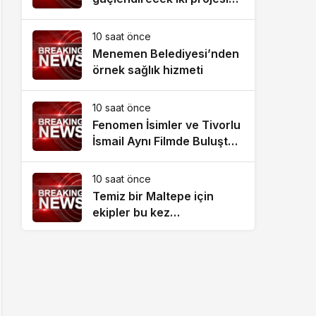
uluslararası hibe
10 saat önce
Menemen Belediyesi’nden
örnek sağlık hizmeti
10 saat önce
Fenomen İsimler ve Tivorlu
İsmail Aynı Filmde Buluştu!
‘Kozalak Devri’ 7
Ağustos’ta Vizyonda
10 saat önce
Temiz bir Maltepe için
ekipler bu kez
Altayçeşme’de sahada