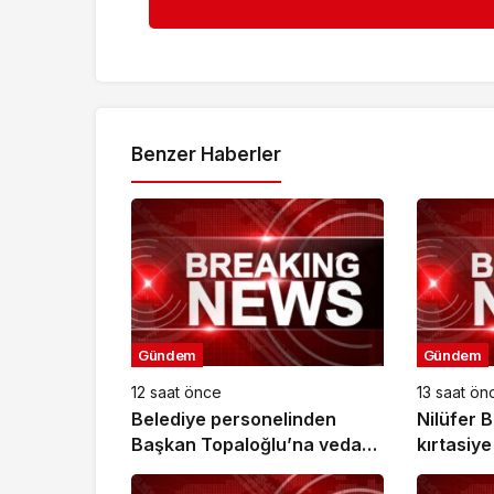
Benzer Haberler
Gündem
Gündem
12 saat önce
13 saat ön
Belediye personelinden
Nilüfer 
Başkan Topaloğlu’na veda
kırtasiye
ziyareti