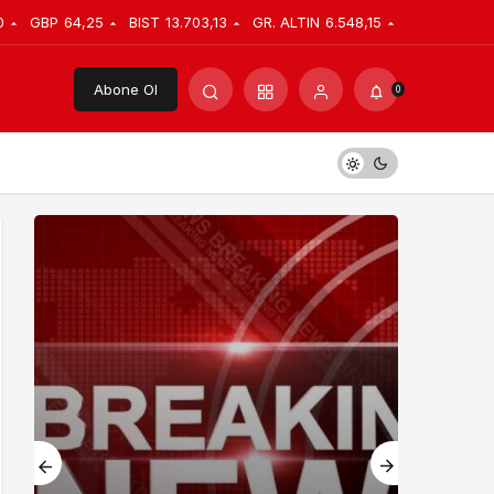
0
GBP
64,25
BIST
13.703,13
GR. ALTIN
6.548,15
Abone Ol
0