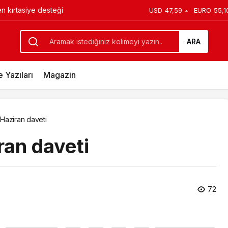
en kırtasiye desteği
USD
47,59
EURO
55,1
 Bin Ziyaretçi
ARA
 Yazıları
Magazin
 Haziran daveti
ran daveti
72