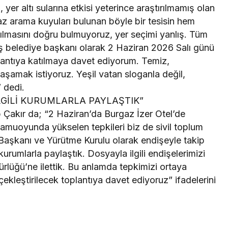
, yer altı sularına etkisi yeterince araştırılmamış olan
z arama kuyuları bulunan böyle bir tesisin hem
ılmasını doğru bulmuyoruz, yer seçimi yanlış. Tüm
iş belediye başkanı olarak 2 Haziran 2026 Salı günü
lantıya katılmaya davet ediyorum. Temiz,
yaşamak istiyoruz. Yeşil vatan sloganla değil,
 dedi.
GİLİ KURUMLARLA PAYLAŞTIK”
Çakır da; “2 Haziran’da Burgaz İzer Otel’de
 kamuoyunda yükselen tepkileri biz de sivil toplum
 Başkanı ve Yürütme Kurulu olarak endişeyle takip
kurumlarla paylaştık. Dosyayla ilgili endişelerimizi
ürlüğü’ne ilettik. Bu anlamda tepkimizi ortaya
ekleştirilecek toplantıya davet ediyoruz” ifadelerini