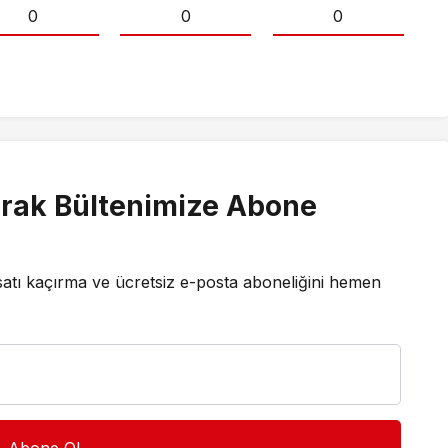
0
0
0
rak Bültenimize Abone
satı kaçırma ve ücretsiz e-posta aboneliğini hemen