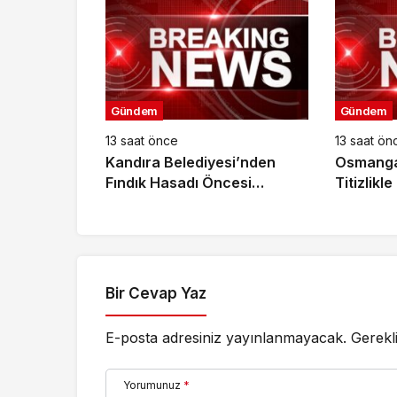
Gündem
Gündem
13 saat önce
13 saat ön
Kandıra Belediyesi’nden
Osmangaz
Fındık Hasadı Öncesi
Titizlikl
Üreticiye Yol Desteği
Bir Cevap Yaz
E-posta adresiniz yayınlanmayacak.
Gerekl
Yorumunuz
*