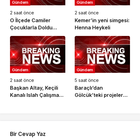
Gündem
Gündem
2 saat önce
2 saat önce
O İlçede Camiler
Kemer’in yeni simgesi:
Çocuklarla Doldu
Henna Heykeli
Taştı
Gündem
Gündem
2 saat önce
5 saat önce
Başkan Altay, Keçili
Baraçlı’dan
Kanalı Islah Çalışması
Gölcük’teki projelere
ve Murat Kurum
yakın takip
Caddesi’nde
İncelemelerde
Bulundu
Bir Cevap Yaz