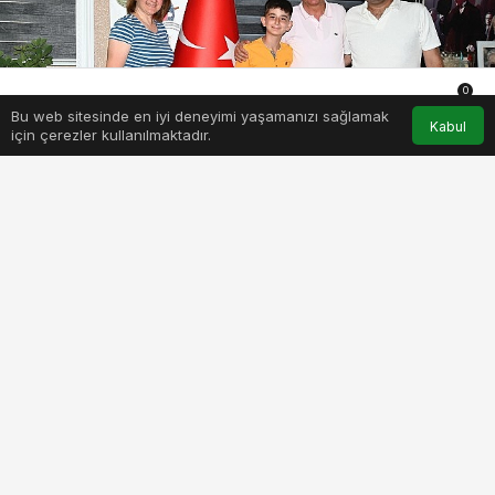
0
Bu web sitesinde en iyi deneyimi yaşamanızı sağlamak
Anasayfa
Akış
Hesabım
Bildirimler
Kabul
için çerezler kullanılmaktadır.
minik-goges-baskan-topaloglu-ile-tanismaya-geldi.jpg
PAYLAŞ
BEĞEN
Ortaokul Öğrencisi Efe Gögeş, Kemer Belediye
Başkanı Necati Topaloğlu’nu makamında ziyaret
ederek, tanışma hayalini gerçekleştirdi. Ziyareti
sırasında Efe Gögeş’e babası Battal Gögeş ile
annesi İnna Gögeş eşlik etti.