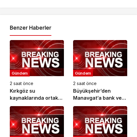
Benzer Haberler
Gündem
Gündem
2 saat önce
2 saat önce
Kırkgöz su
Büyükşehir’den
kaynaklarında ortak
Manavgat’a bank ve
koruma seferberliği
piknik masası desteği