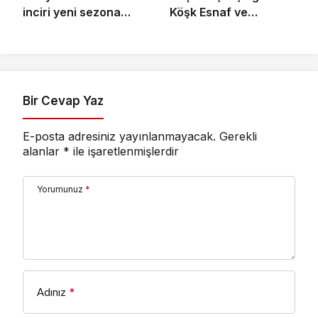
inciri yeni sezona
Köşk Esnaf ve
başladı
Sanatkârlar
Odası’ndan Ziyaret
Bir Cevap Yaz
E-posta adresiniz yayınlanmayacak.
Gerekli
alanlar
*
ile işaretlenmişlerdir
Yorumunuz
*
Adınız
*