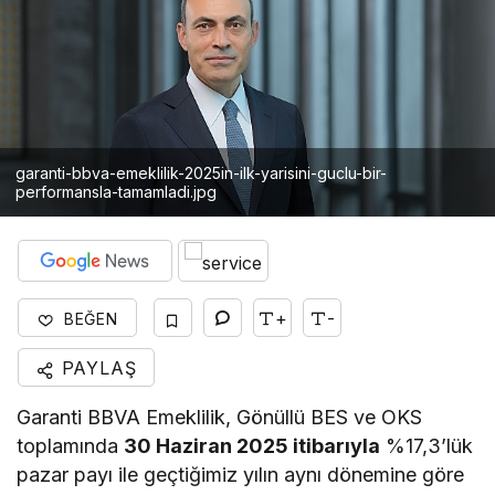
garanti-bbva-emeklilik-2025in-ilk-yarisini-guclu-bir-
performansla-tamamladi.jpg
+
-
BEĞEN
PAYLAŞ
Garanti BBVA Emeklilik, Gönüllü BES ve OKS
toplamında
30 Haziran 2025 itibarıyla
%17,3’lük
pazar payı ile geçtiğimiz yılın aynı dönemine göre