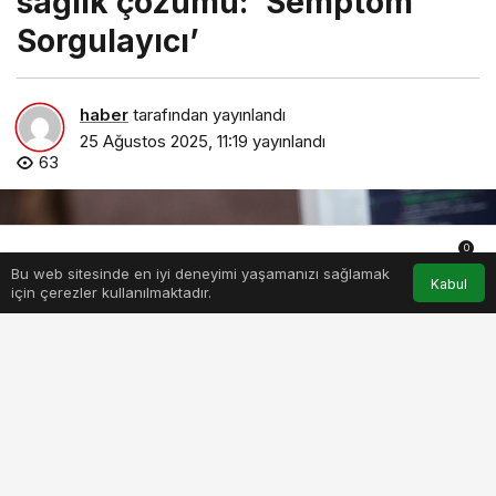
sağlık çözümü: ‘Semptom
Sorgulayıcı’
haber
tarafından yayınlandı
25 Ağustos 2025, 11:19
yayınlandı
63
0
Bu web sitesinde en iyi deneyimi yaşamanızı sağlamak
Anasayfa
Akış
Hesabım
Bildirimler
Kabul
için çerezler kullanılmaktadır.
allianz-turkiyeden-yapay-zeka-destekli-yeni-dijital-saglik-
cozumu-semptom-sorgulayici.jpg