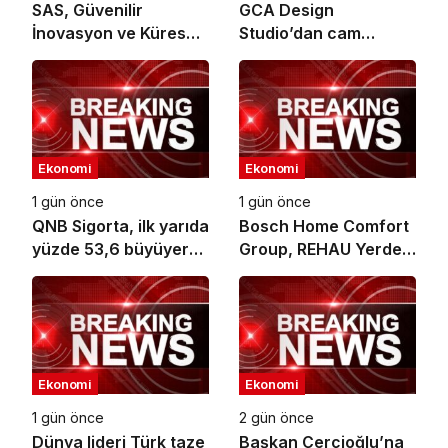
SAS, Güvenilir
GCA Design
İnovasyon ve Küresel
Studio’dan cam
Etkiyle Dolu 50 Yılı
ambalaj tasarımında
Geride Bırakıyor
bütüncül yaklaşım
Ekonomi
Ekonomi
1 gün önce
1 gün önce
QNB Sigorta, ilk yarıda
Bosch Home Comfort
yüzde 53,6 büyüyerek
Group, REHAU Yerden
10,66 milyar TL prim
Isıtma Sistemleri’nin
üretimine ulaştı
Türkiye’deki tek yetkili
distribütörü oldu
Ekonomi
Ekonomi
1 gün önce
2 gün önce
Dünya lideri Türk taze
Başkan Çerçioğlu’na