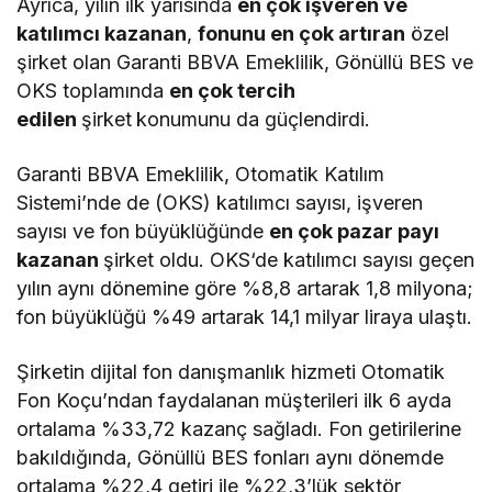
Ayrıca, yılın ilk yarısında
en çok işveren ve
katılımcı kazanan
,
fonunu en çok artıran
özel
şirket olan Garanti BBVA Emeklilik, Gönüllü BES ve
OKS toplamında
en çok tercih
edilen
şirket
konumunu da güçlendirdi.
Garanti BBVA Emeklilik, Otomatik Katılım
Sistemi’nde de (OKS) katılımcı sayısı, işveren
sayısı ve fon büyüklüğünde
en çok pazar payı
kazanan
şirket oldu. OKS‘de katılımcı sayısı geçen
yılın aynı dönemine göre %8,8 artarak 1,8 milyona;
fon büyüklüğü %49 artarak 14,1 milyar liraya ulaştı.
Şirketin dijital fon danışmanlık hizmeti Otomatik
Fon Koçu’ndan faydalanan müşterileri ilk 6 ayda
ortalama %33,72 kazanç sağladı. Fon getirilerine
bakıldığında, Gönüllü BES fonları aynı dönemde
ortalama %22,4 getiri ile %22,3’lük sektör