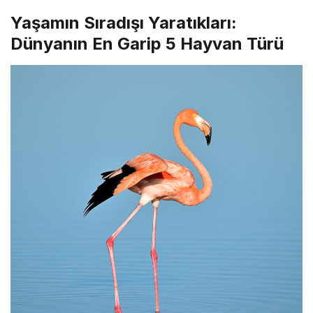
Yaşamın Sıradışı Yaratıkları:
Dünyanın En Garip 5 Hayvan Türü