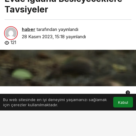
Tavsiyeler
haber
tarafından yayınlandı
28 Kasım 2023, 15:18
yayınlandı
121
0
Bu web sitesinde en iyi deneyimi yaşamanızı sağlamak
Anasayfa
Akış
Hesabım
Bildirimler
Kabul
için çerezler kullanılmaktadır.