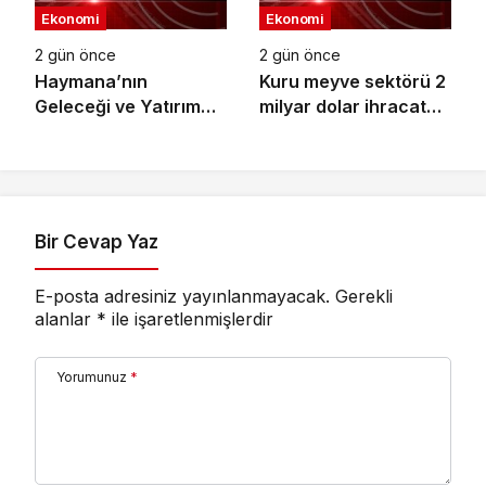
Ekonomi
Ekonomi
2 gün önce
2 gün önce
Haymana’nın
Kuru meyve sektörü 2
Geleceği ve Yatırım
milyar dolar ihracat
Potansiyeli Masaya
hedefi için
Yatırıldı
Ankara’dan destek
istedi
Bir Cevap Yaz
E-posta adresiniz yayınlanmayacak.
Gerekli
alanlar
*
ile işaretlenmişlerdir
Yorumunuz
*