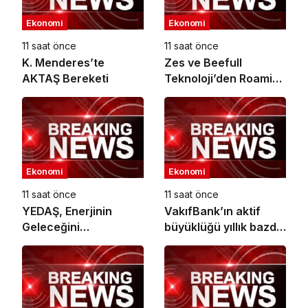
Ekonomi
Ekonomi
11 saat önce
11 saat önce
K. Menderes’te
Zes ve Beefull
AKTAŞ Bereketi
Teknoloji’den Roaming
İş Birliği
Ekonomi
Ekonomi
11 saat önce
11 saat önce
YEDAŞ, Enerjinin
VakıfBank’ın aktif
Geleceğini
büyüklüğü yıllık bazda
Şekillendirecek Genç
yüzde 28 artışla 5,8
Yetenekleri Arıyor
trilyon TL’yi aştı