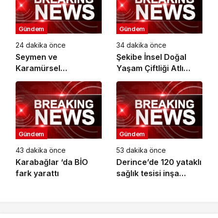
Gündem
Gündem
24 dakika önce
34 dakika önce
Seymen ve
Şekibe İnsel Doğal
Karamürsel
Yaşam Çiftliği Atlı
tünellerine konfor
Binicilik Merkezi
dokunuşu
Oluyor
Gündem
Gündem
43 dakika önce
53 dakika önce
Karabağlar ‘da BİO
Derince’de 120 yataklı
fark yarattı
sağlık tesisi inşa
ediliyor