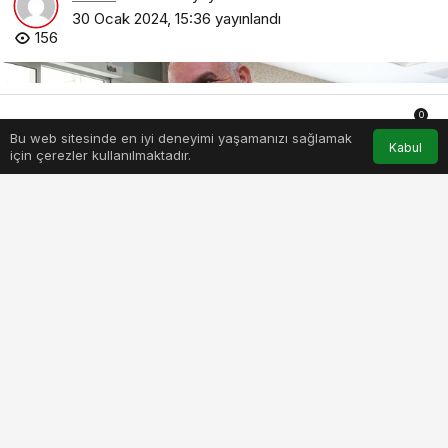
30 Ocak 2024, 15:36
yayınlandı
156
0
Bu web sitesinde en iyi deneyimi yaşamanızı sağlamak
Anasayfa
Akış
Hesabım
Bildirimler
Kabul
için çerezler kullanılmaktadır.
PAYLAŞ
BEĞEN