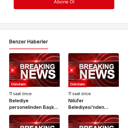
Benzer Haberler
Gündem
Gündem
11 saat önce
11 saat önce
Belediye
Nilüfer
personelinden Başkan
Belediyesi’nden
Topaloğlu’na veda
kırtasiye desteği
ziyareti