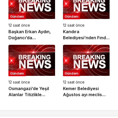
Gündem
Gündem
12 saat önce
12 saat önce
Başkan Erkan Aydın,
Kandıra
Doğancı’da
Belediyesi’nden Fındık
Vatandaşların
Hasadı Öncesi
Taleplerini Yerinde
Üreticiye Yol Desteği
Dinledi
Gündem
Gündem
12 saat önce
12 saat önce
Osmangazi’de Yeşil
Kemer Belediyesi
Alanlar Titizlikle
Ağustos ayı meclis
Korunuyor
toplantısı yapıldı