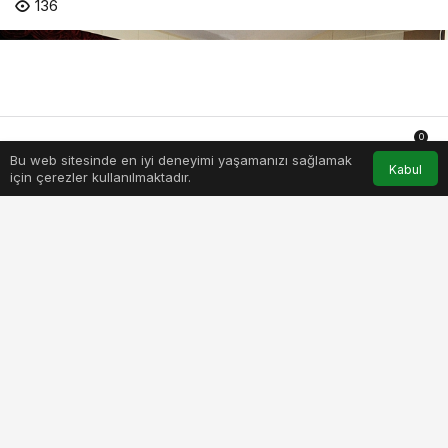
136
0
Bu web sitesinde en iyi deneyimi yaşamanızı sağlamak
Anasayfa
Akış
Hesabım
Bildirimler
Kabul
için çerezler kullanılmaktadır.
PAYLAŞ
BEĞEN
Karşıyaka Belediyesi, “Yeşil Bir Geleceğe İkiz