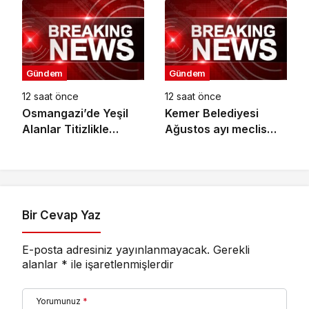
Taleplerini Yerinde
Üreticiye Yol Desteği
Dinledi
Gündem
Gündem
12 saat önce
12 saat önce
Osmangazi’de Yeşil
Kemer Belediyesi
Alanlar Titizlikle
Ağustos ayı meclis
Korunuyor
toplantısı yapıldı
Bir Cevap Yaz
E-posta adresiniz yayınlanmayacak.
Gerekli
alanlar
*
ile işaretlenmişlerdir
Yorumunuz
*