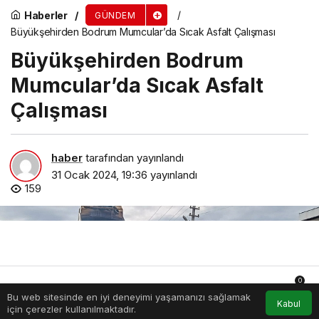
Haberler
GÜNDEM
Büyükşehirden Bodrum Mumcular’da Sıcak Asfalt Çalışması
Büyükşehirden Bodrum
Mumcular’da Sıcak Asfalt
Çalışması
haber
tarafından yayınlandı
31 Ocak 2024, 19:36
yayınlandı
159
0
Bu web sitesinde en iyi deneyimi yaşamanızı sağlamak
Anasayfa
Akış
Hesabım
Bildirimler
Kabul
için çerezler kullanılmaktadır.