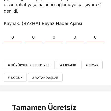
olsun rahat yaşamalarını sağlamaya çalışıyoruz”
denildi.
Kaynak: (BYZHA) Beyaz Haber Ajansı
0
0
0
0
0
# BÜYÜKŞEHIR BELEDIYESI
# MISAFIR
# SICAK
# SOĞUK
# VATANDAŞLAR
Tamamen Ücretsiz