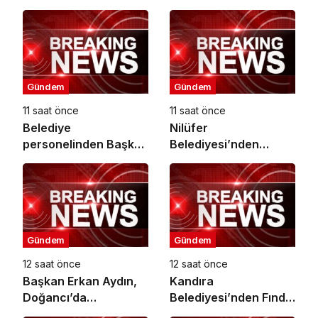
Gündem
Gündem
11 saat önce
11 saat önce
Belediye
Nilüfer
personelinden Başkan
Belediyesi’nden
Topaloğlu’na veda
kırtasiye desteği
ziyareti
Gündem
Gündem
12 saat önce
12 saat önce
Başkan Erkan Aydın,
Kandıra
Doğancı’da
Belediyesi’nden Fındık
Vatandaşların
Hasadı Öncesi