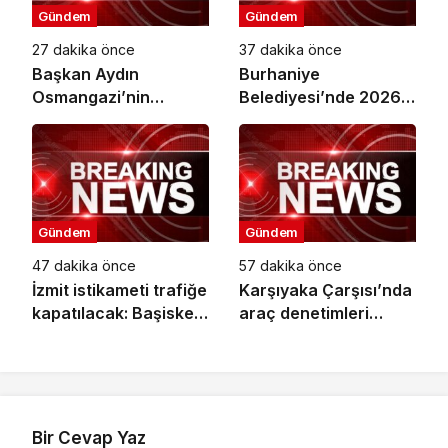
Gündem
Gündem
27 dakika önce
37 dakika önce
Başkan Aydın
Burhaniye
Osmangazi’nin
Belediyesi’nde 2026
Nabzını Sahada Tuttu
Yılı Toplu İş
Sözleşmesi İmzalandı
Gündem
Gündem
47 dakika önce
57 dakika önce
İzmit istikameti trafiğe
Karşıyaka Çarşısı’nda
kapatılacak: Başiskele
araç denetimleri
Kavşağı’nda gece
sürüyor
çalışması
Bir Cevap Yaz