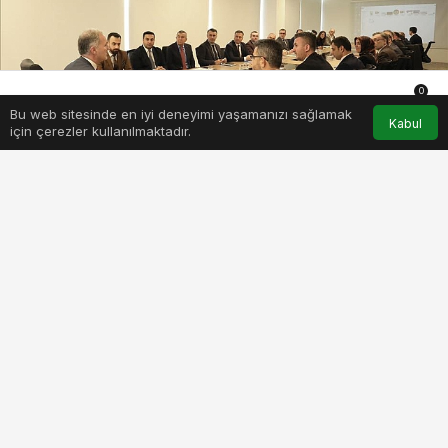
0
Bu web sitesinde en iyi deneyimi yaşamanızı sağlamak
Anasayfa
Akış
Hesabım
Bildirimler
Kabul
için çerezler kullanılmaktadır.
PAYLAŞ
BEĞEN
İnegöl Belediye Başkanı Alper Taban, daire
müdürleri ve başkan yardımcılarıyla birlikte
istişare toplasında bir araya geldi. Başkan
Alper Taban, yüzde 84 oranında başarı
sağlanan 4,5 yıllık sürecin sunumunu daire