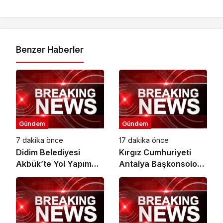
Benzer Haberler
Gündem
Gündem
7 dakika önce
17 dakika önce
Didim Belediyesi
Kırgız Cumhuriyeti
Akbük’te Yol Yapım
Antalya Başkonsolosu
Çalışmalarını
Başkan Vekili
Genişletiyor
Özdemir’i ziyaret etti