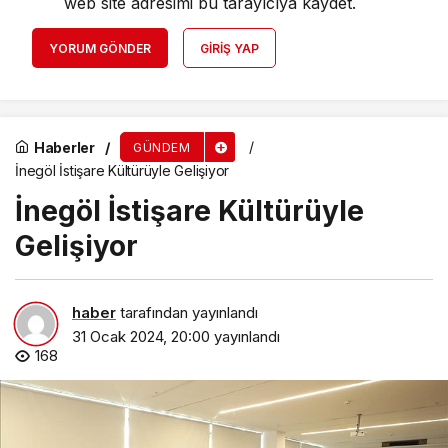
web site adresimi bu tarayıcıya kaydet.
YORUM GÖNDER
GIRIŞ YAP
Haberler
GÜNDEM
İnegöl İstişare Kültürüyle Gelişiyor
İnegöl İstişare Kültürüyle
Gelişiyor
haber
tarafından yayınlandı
31 Ocak 2024, 20:00
yayınlandı
168