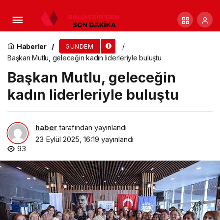
Selçuklu Belediyesi ile Moğolistan’ın Nalaikh
Belediyesi Arasında Kardeş Belediye Protokolü
Haberler
GÜNDEM
Başkan Mutlu, geleceğin kadın liderleriyle buluştu
İmzalandı
Başkan Mutlu, geleceğin
kadın liderleriyle buluştu
haber
tarafından yayınlandı
23 Eylül 2025, 16:19
yayınlandı
93