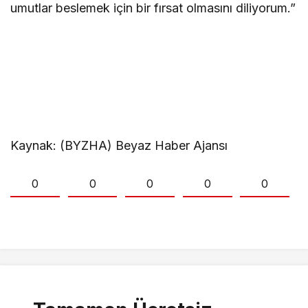
umutlar beslemek için bir fırsat olmasını diliyorum.”
Kaynak: (BYZHA) Beyaz Haber Ajansı
0
0
0
0
0