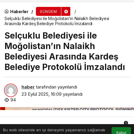
Haberler
GÜNDEM
Selçuklu Belediyesi ile Moğolistan’ın Nalaikh Belediyesi
Arasında Kardeş Belediye Protokolü İmzalandı
Selçuklu Belediyesi ile
Moğolistan’ın Nalaikh
Belediyesi Arasında Kardeş
Belediye Protokolü İmzalandı
haber
tarafından yayınlandı
23 Eylül 2025, 16:09
yayınlandı
94
0
Bu web sitesinde en iyi deneyimi yaşamanızı sağlamak
Anasayfa
Akış
Hesabım
Bildirimler
Kabul