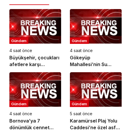
Gündem
Gündem
4 saat önce
4 saat önce
Büyükşehir, çocukları
Gökeyüp
afetlere karşı
Mahallesi’nin Su
bilinçlendiriyor
Sorunu Çözüme
Kavuşturuldu
Gündem
Gündem
4 saat önce
5 saat önce
Bornova’ya 7
Karamürsel Plaj Yolu
dönümlük cennet
Caddesi’ne özel asfalt