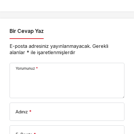
mesaiye ‘Makarna’
aldıracak
molası
Bir Cevap Yaz
E-posta adresiniz yayınlanmayacak.
Gerekli
alanlar
*
ile işaretlenmişlerdir
Yorumunuz
*
Adınız
*