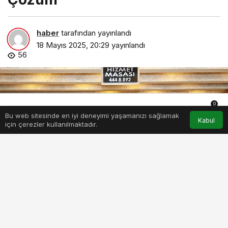
haber
tarafından yayınlandı
18 Mayıs 2025, 20:29
yayınlandı
56
0
Bu web sitesinde en iyi deneyimi yaşamanızı sağlamak
Anasayfa
Akış
Hesabım
Bildirimler
Kabul
için çerezler kullanılmaktadır.
efes-selcukta-talepler-cevapsiz-kalmiyor-selbimden-hizli-ve-
etkili-cozum.jpg