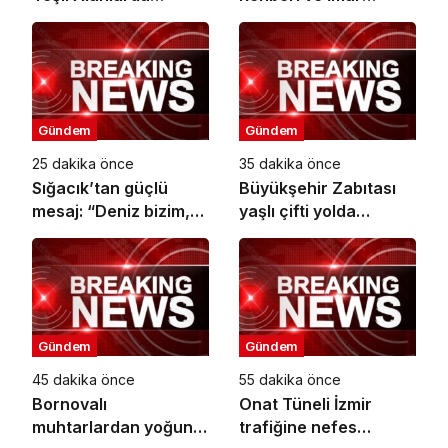
Kapsamlı Bakım
Durumu Sorgulama
Çalışmaları Sürüyor
yenilendi
Gündem
Gündem
25 dakika önce
35 dakika önce
Sığacık’tan güçlü
Büyükşehir Zabıtası
mesaj: “Deniz bizim,
yaşlı çifti yolda
Sığacık hepimizin”
bırakmadı
Gündem
Gündem
45 dakika önce
55 dakika önce
Bornovalı
Onat Tüneli İzmir
muhtarlardan yoğun
trafiğine nefes