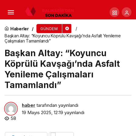
Efes Selçuk’ta Talepler Cevapsız Kalmıyor:
SELBİM’den Hızlı ve Etkili Çözüm
Haberler
GÜNDEM
Başkan Altay: “Koyuncu Köprülü Kavşağı’nda Asfalt Yenileme
Çalışmaları Tamamlandı”
Başkan Altay: “Koyuncu
Köprülü Kavşağı’nda Asfalt
Yenileme Çalışmaları
Tamamlandı”
haber
tarafından yayınlandı
19 Mayıs 2025, 12:19
yayınlandı
58