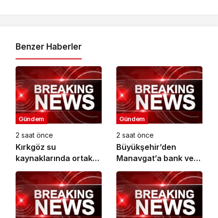
Benzer Haberler
Gündem
Gündem
2 saat önce
2 saat önce
Kırkgöz su
Büyükşehir’den
kaynaklarında ortak
Manavgat’a bank ve
koruma seferberliği
piknik masası desteği