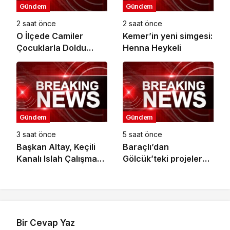
Gündem
Gündem
2 saat önce
2 saat önce
O İlçede Camiler
Kemer’in yeni simgesi:
Çocuklarla Doldu
Henna Heykeli
Taştı
Gündem
Gündem
3 saat önce
5 saat önce
Başkan Altay, Keçili
Baraçlı’dan
Kanalı Islah Çalışması
Gölcük’teki projelere
ve Murat Kurum
yakın takip
Caddesi’nde
İncelemelerde
Bulundu
Bir Cevap Yaz