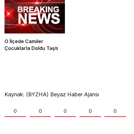
O İlçede Camiler
Çocuklarla Doldu Taştı
Kaynak: (BYZHA) Beyaz Haber Ajansı
0
0
0
0
0