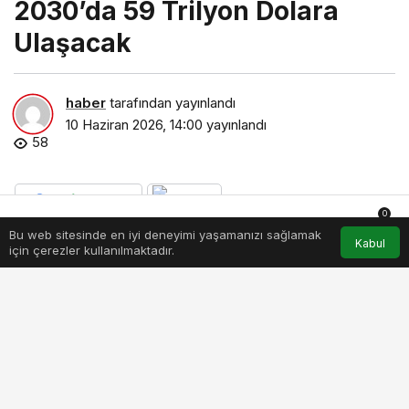
2030’da 59 Trilyon Dolara
Ulaşacak
haber
tarafından yayınlandı
10 Haziran 2026, 14:00
yayınlandı
58
0
Bu web sitesinde en iyi deneyimi yaşamanızı sağlamak
Anasayfa
Akış
Hesabım
Bildirimler
Kabul
PAYLAŞ
BEĞEN
için çerezler kullanılmaktadır.
Dünyanın önde gelen stratejik yönetim
danışmanlığı firmalarından Boston Consulting
Group (BCG), küresel sermaye piyasalarında
önemli bir dönüşüme işaret eden ‘’Global
Principal Investors Report 2026” raporunu
yayımladı. Rapor; egemen varlık fonları, kamu