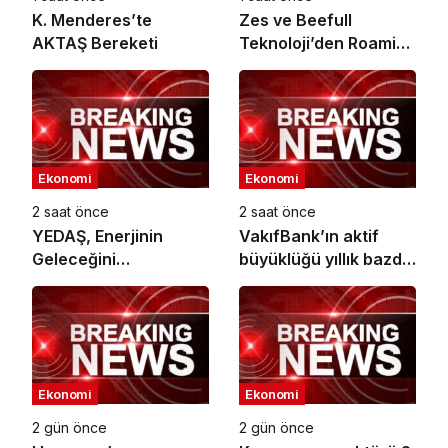
K. Menderes’te
Zes ve Beefull
AKTAŞ Bereketi
Teknoloji’den Roaming
İş Birliği
Ekonomi
Ekonomi
2 saat önce
2 saat önce
YEDAŞ, Enerjinin
VakıfBank’ın aktif
Geleceğini
büyüklüğü yıllık bazda
Şekillendirecek Genç
yüzde 28 artışla 5,8
Yetenekleri Arıyor
trilyon TL’yi aştı
Ekonomi
Ekonomi
2 gün önce
2 gün önce