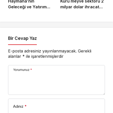
Haymana’nın
Kuru meyve sektörü 2
Geleceği ve Yatırım
milyar dolar ihracat
Potansiyeli Masaya
hedefi için
Yatırıldı
Ankara’dan destek
istedi
Bir Cevap Yaz
E-posta adresiniz yayınlanmayacak.
Gerekli
alanlar
*
ile işaretlenmişlerdir
Yorumunuz
*
Adınız
*