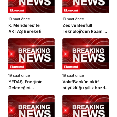
Ekonomi
Ekonomi
19 saat önce
19 saat önce
K. Menderes’te
Zes ve Beefull
AKTAŞ Bereketi
Teknoloji’den Roaming
İş Birliği
Ekonomi
Ekonomi
19 saat önce
19 saat önce
YEDAŞ, Enerjinin
VakıfBank’ın aktif
Geleceğini
büyüklüğü yıllık bazda
Şekillendirecek Genç
yüzde 28 artışla 5,8
Yetenekleri Arıyor
trilyon TL’yi aştı