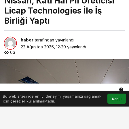
Nissan, Katı Hal Pil Üreticisi
Licap Technologies İle İş
Birliği Yaptı
haber
tarafından yayınlandı
22 Ağustos 2025, 12:29
yayınlandı
63
0
Bu web sitesinde en iyi deneyimi yaşamanızı sağlamak
Anasayfa
Akış
Hesabım
Bildirimler
Kabul
için çerezler kullanılmaktadır.
nissan-kati-hal-pil-ureticisi-licap-technologies-ile-is-birligi-