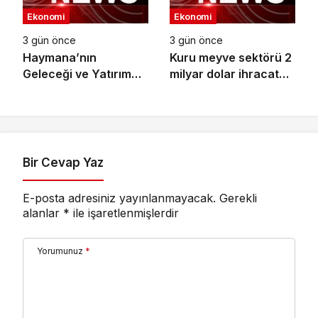
Ekonomi
Ekonomi
3 gün önce
3 gün önce
Haymana’nın
Kuru meyve sektörü 2
Geleceği ve Yatırım
milyar dolar ihracat
Potansiyeli Masaya
hedefi için
Yatırıldı
Ankara’dan destek
istedi
Bir Cevap Yaz
E-posta adresiniz yayınlanmayacak.
Gerekli
alanlar
*
ile işaretlenmişlerdir
Yorumunuz
*