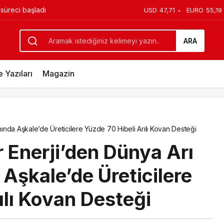
ketlere sıkı denetim
USD
47,71
EURO
55,19
elini geleceğe taşıyor
ARA
 Yazıları
Magazin
ında Aşkale’de Üreticilere Yüzde 70 Hibeli Arılı Kovan Desteği
r Enerji’den Dünya Arı
şkale’de Üreticilere
ılı Kovan Desteği