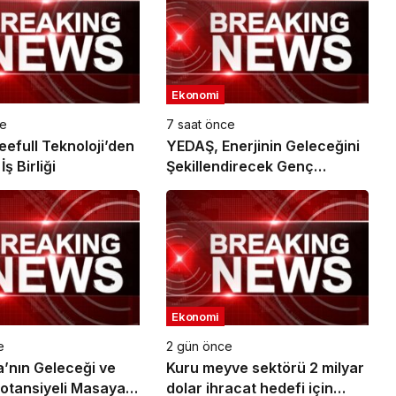
Ekonomi
ce
7 saat önce
eefull Teknoloji’den
YEDAŞ, Enerjinin Geleceğini
ş Birliği
Şekillendirecek Genç
Yetenekleri Arıyor
Ekonomi
e
2 gün önce
nın Geleceği ve
Kuru meyve sektörü 2 milyar
Potansiyeli Masaya
dolar ihracat hedefi için