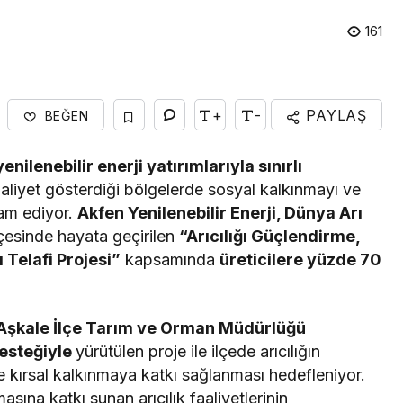
161
Gündem
nda
Nilüfer’de kaldırımlar
+
-
PAYLAŞ
BEĞEN
üdahale
temizlendi
nilenebilir enerji yatırımlarıyla sınırlı
aaliyet gösterdiği bölgelerde sosyal kalkınmayı ve
vam ediyor.
Akfen Yenilenebilir Enerji, Dünya Arı
çesinde hayata geçirilen
“Arıcılığı Güçlendirme,
 Telafi Projesi”
kapsamında
üreticilere yüzde 70
Aşkale İlçe Tarım ve Orman Müdürlüğü
desteğiyle
yürütülen proje ile ilçede arıcılığın
 ve kırsal kalkınmaya katkı sağlanması hedefleniyor.
sına katkı sunan arıcılık faaliyetlerinin