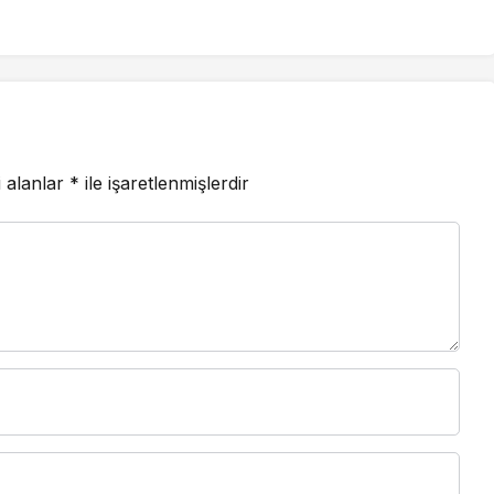
Ankara’dan destek istedi
i alanlar
*
ile işaretlenmişlerdir