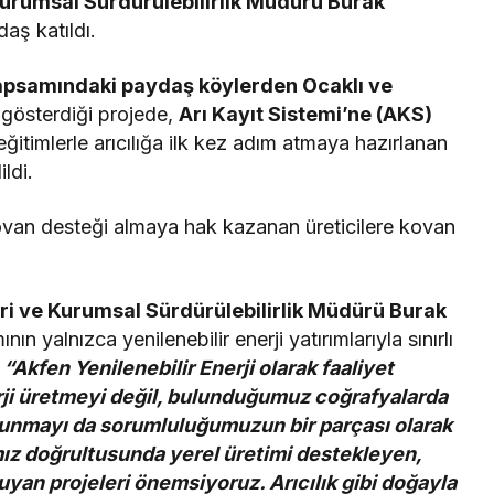
e Kurumsal Sürdürülebilirlik Müdürü Burak
aş katıldı.
kapsamındaki paydaş köylerden Ocaklı ve
 gösterdiği projede,
Arı Kayıt Sistemi’ne (AKS)
 eğitimlerle arıcılığa ilk kez adım atmaya hazırlanan
ldi.
 kovan desteği almaya hak kazanan üreticilere kovan
leri ve Kurumsal Sürdürülebilirlik Müdürü Burak
ının yalnızca yenilenebilir enerji yatırımlarıyla sınırlı
: “Akfen Yenilenebilir Enerji olarak faaliyet
rji üretmeyi değil, bulunduğumuz coğrafyalarda
sunmayı da sorumluluğumuzun bir parçası olarak
mız doğrultusunda yerel üretimi destekleyen,
ruyan projeleri önemsiyoruz. Arıcılık gibi doğayla