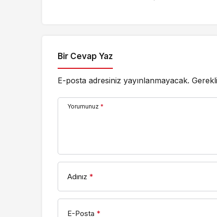
5,8 trilyon TL’yi aştı
Yatırıldı
Bir Cevap Yaz
E-posta adresiniz yayınlanmayacak.
Gerekl
Yorumunuz
*
Adınız
*
E-Posta
*