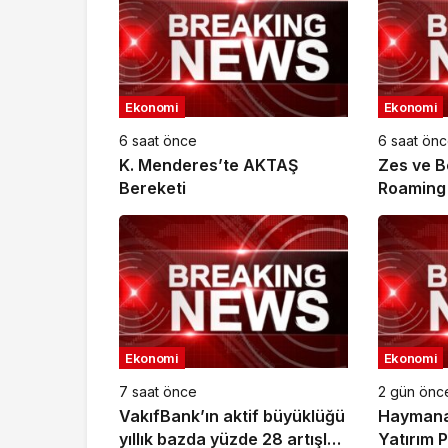
Ekonomi
Ekonomi
6 saat önce
6 saat ön
K. Menderes’te AKTAŞ
Zes ve B
Bereketi
Roaming İ
Ekonomi
Ekonomi
7 saat önce
2 gün önc
VakıfBank’ın aktif büyüklüğü
Haymana’
yıllık bazda yüzde 28 artışla
Yatırım 