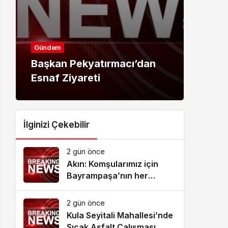
Gündem
Günd
Başkan Pekyatırmacı’dan
Çocu
Esnaf Ziyareti
dost
İlginizi Çekebilir
2 gün önce
Akın: Komşularımız için
Bayrampaşa’nın her
köşesine dokunuyoruz
2 gün önce
Kula Seyitali Mahallesi’nde
Sıcak Asfalt Çalışması