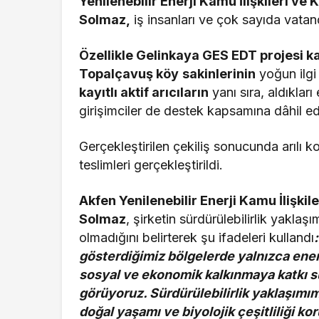
Yenilenebilir Enerji Kamu İlişkileri v
Solmaz,
iş insanları ve çok sayıda vatand
Özellikle Gelinkaya GES EDT projesi 
Topalçavuş köy
sakinlerinin
yoğun ilgi
kayıtlı aktif arıcıların
yanı sıra, aldıkları
girişimciler de destek kapsamına dâhil edi
Gerçekleştirilen çekiliş sonucunda arılı
teslimleri gerçekleştirildi.
Akfen Yenilenebilir Enerji Kamu İlişki
Solmaz
, şirketin sürdürülebilirlik yaklaşım
olmadığını belirterek şu ifadeleri kullandı
gösterdiğimiz bölgelerde yalnızca ene
sosyal ve ekonomik kalkınmaya katkı 
görüyoruz. Sürdürülebilirlik yaklaşımı
doğal yaşamı ve biyolojik çeşitliliği ko