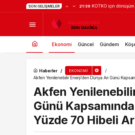
Maltepe’de zincir mar
21:29
SON GELIŞMELER
Sunar Yatırım Ar-Ge merkezi, mısırın potansiy
Ekonomi
Güncel
Gündem
Köşe
Haberler
EKONOMI
Akfen Yenilenebilir Enerji’den Dünya Arı Günü Kapsam
Akfen Yenilenebili
Günü Kapsamında A
Yüzde 70 Hibeli Ar