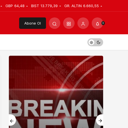
GBP
64,48
BIST
13.779,39
GR. ALTIN
6.660,55
Abone Ol
0