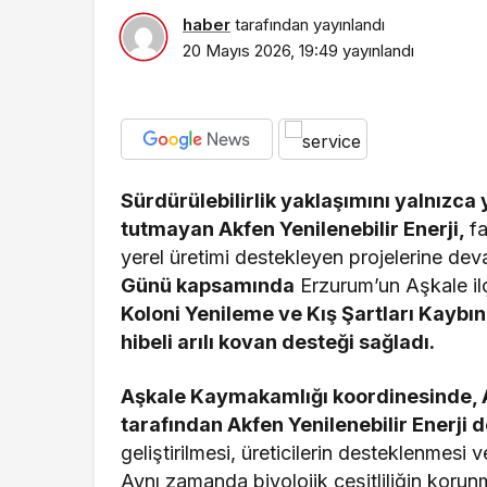
haber
tarafından yayınlandı
20 Mayıs 2026, 19:49
yayınlandı
Gündem
Kaçak Bina Yıkımı
Hayat Kurtaran M
Sürdürülebilirlik yaklaşımını yalnızca ye
tutmayan Akfen Yenilenebilir Enerji,
f
yerel üretimi destekleyen projelerine de
Günü kapsamında
Erzurum’un Aşkale il
Koloni Yenileme ve Kış Şartları Kaybını
hibeli arılı kovan desteği sağladı.
Aşkale Kaymakamlığı koordinesinde, 
tarafından Akfen Yenilenebilir Enerji 
geliştirilmesi, üreticilerin desteklenmesi
Aynı zamanda biyolojik çeşitliliğin korunma