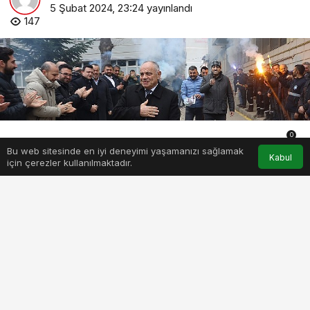
5 Şubat 2024, 23:24
yayınlandı
147
0
Bu web sitesinde en iyi deneyimi yaşamanızı sağlamak
Anasayfa
Akış
Hesabım
Bildirimler
Kabul
için çerezler kullanılmaktadır.
PAYLAŞ
BEĞEN