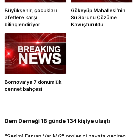
Büyükşehir, çocukları
Gökeyüp Mahallesi’nin
afetlere karşı
Su Sorunu Çözüme
bilinçlendiriyor
Kavuşturuldu
Bornova’ya 7 dönümlük
cennet bahçesi
Dem Derneği 18 günde 134 kişiye ulaştı
“Sesimi Duyan Var Mı?” projesini hayata geçiren