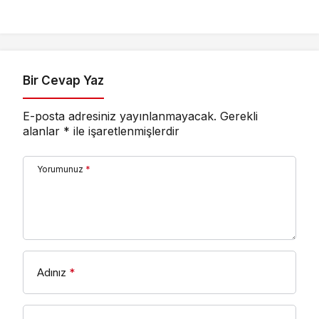
“Kadınlarımızın Üretim
Gücünü
Destekliyoruz”
Bir Cevap Yaz
E-posta adresiniz yayınlanmayacak.
Gerekli
alanlar
*
ile işaretlenmişlerdir
Yorumunuz
*
Adınız
*