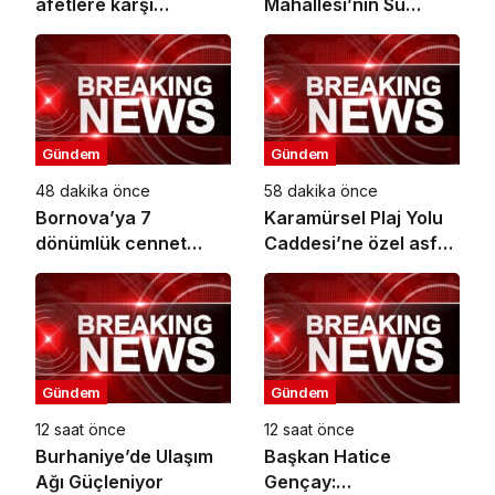
afetlere karşı
Mahallesi’nin Su
bilinçlendiriyor
Sorunu Çözüme
Kavuşturuldu
Gündem
Gündem
48 dakika önce
58 dakika önce
Bornova’ya 7
Karamürsel Plaj Yolu
dönümlük cennet
Caddesi’ne özel asfalt
bahçesi
dokunuşu
Gündem
Gündem
12 saat önce
12 saat önce
Burhaniye’de Ulaşım
Başkan Hatice
Ağı Güçleniyor
Gençay: